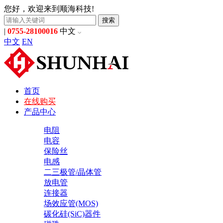
您好，欢迎来到顺海科技!
搜索
|
0755-28100016
中文
中文
EN
首页
在线购买
产品中心
电阻
电容
保险丝
电感
二三极管/晶体管
放电管
连接器
场效应管(MOS)
碳化硅(SiC)器件