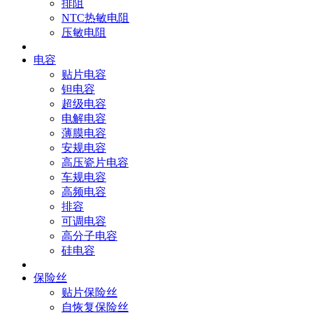
排阻
NTC热敏电阻
压敏电阻
电容
贴片电容
钽电容
超级电容
电解电容
薄膜电容
安规电容
高压瓷片电容
车规电容
高频电容
排容
可调电容
高分子电容
硅电容
保险丝
贴片保险丝
自恢复保险丝