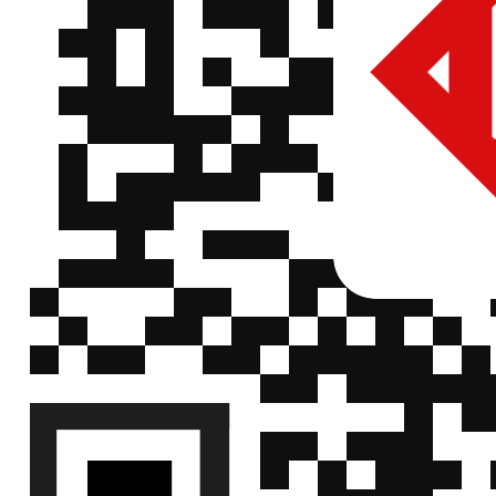
B5819WS
B5819WS SOD-323
信
电
QQ
微
长
BAR43
BAR43 SOT-23
信
电
QQ
微
长
BAR43A
BAR43A SOT-23
信
电
QQ
微
长
BAR43C
BAR43C SOT-23
信
电
QQ
微
长
BAR43S
BAR43S SOT-23
信
电
QQ
微
长
BAS40
BAS40 SOT-23
信
电
QQ
微
长
BAS40-04
BAS40-04 SOT-23
信
电
QQ
微
长
BAS40-04T SOT-