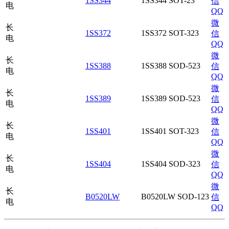
1SS344
1SS344 SOT-23
信
电
QQ
微
长
1SS372
1SS372 SOT-323
信
电
QQ
微
长
1SS388
1SS388 SOD-523
信
电
QQ
微
长
1SS389
1SS389 SOD-523
信
电
QQ
微
长
1SS401
1SS401 SOT-323
信
电
QQ
微
长
1SS404
1SS404 SOD-323
信
电
QQ
微
长
B0520LW
B0520LW SOD-123
信
电
QQ
微
长