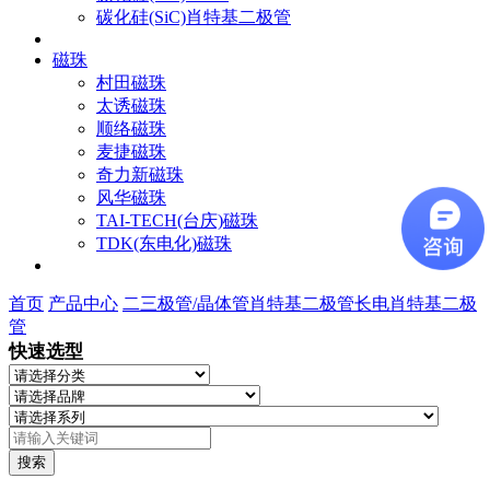
碳化硅(SiC)肖特基二极管
磁珠
村田磁珠
太诱磁珠
顺络磁珠
麦捷磁珠
奇力新磁珠
风华磁珠
TAI-TECH(台庆)磁珠
TDK(东电化)磁珠
首页
产品中心
二三极管/晶体管
肖特基二极管
长电肖特基二极
管
快速选型
搜索