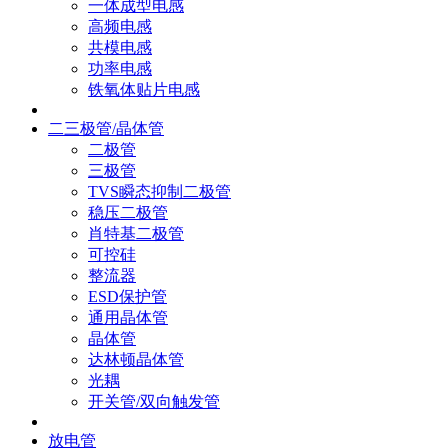
一体成型电感
高频电感
共模电感
功率电感
铁氧体贴片电感
二三极管/晶体管
二极管
三极管
TVS瞬态抑制二极管
稳压二极管
肖特基二极管
可控硅
整流器
ESD保护管
通用晶体管
晶体管
达林顿晶体管
光耦
开关管/双向触发管
放电管