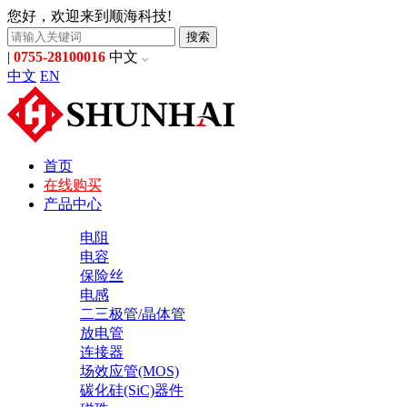
您好，欢迎来到顺海科技!
搜索
|
0755-28100016
中文
中文
EN
首页
在线购买
产品中心
电阻
电容
保险丝
电感
二三极管/晶体管
放电管
连接器
场效应管(MOS)
碳化硅(SiC)器件