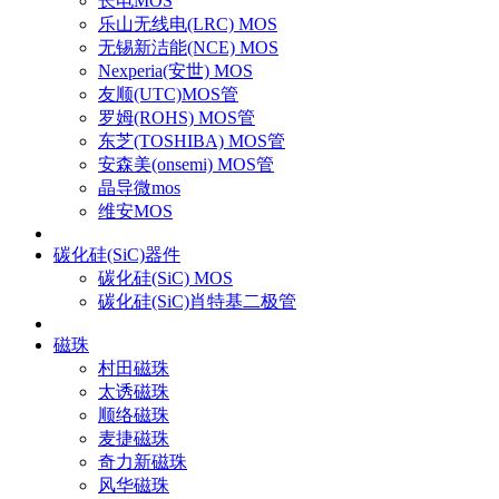
长电MOS
乐山无线电(LRC) MOS
无锡新洁能(NCE) MOS
Nexperia(安世) MOS
友顺(UTC)MOS管
罗姆(ROHS) MOS管
东芝(TOSHIBA) MOS管
安森美(onsemi) MOS管
晶导微mos
维安MOS
碳化硅(SiC)器件
碳化硅(SiC) MOS
碳化硅(SiC)肖特基二极管
磁珠
村田磁珠
太诱磁珠
顺络磁珠
麦捷磁珠
奇力新磁珠
风华磁珠