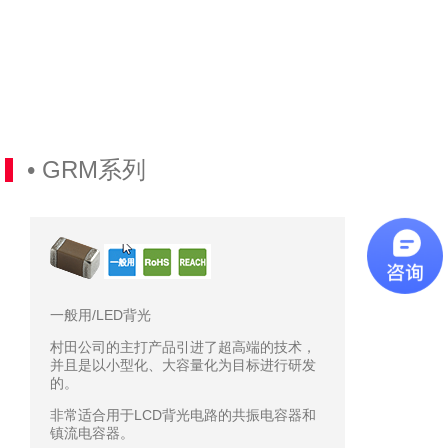
MURATA
GRM2165C2A103JA01D
100V
信
COG
QQ
5%
0805
微
10NF
MURATA
GRM2192C2A103JA01D
100V
信
CH(JIS)
QQ
5%
0805
微
10NF
• GRM系列
MURATA
GRM21B5C2E103GWAAL
250V
信
COG
QQ
5%
0402
微
56PF
MURATA
GRM1555C2A560JA01D
COG
信
100V
QQ
5%
0201
一般用/LED背光
微
20PF
MURATA
GRM0335C2A200JA01D
100V
信
村田公司的主打产品引进了超高端的技术，
COG
QQ
并且是以小型化、大容量化为目标进行研发
5%
的。
0201
微
33PF
非常适合用于LCD背光电路的共振电容器和
MURATA
GRM0335C2A330JA01D
100V
信
镇流电容器。
COG
QQ