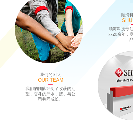
顺海
SHU
顺海科技专
业20余年，
我们的团队
OUR TEAM
我们的团队经历了收获的期
望，奋斗的汗水，携手与公
司共同成长。