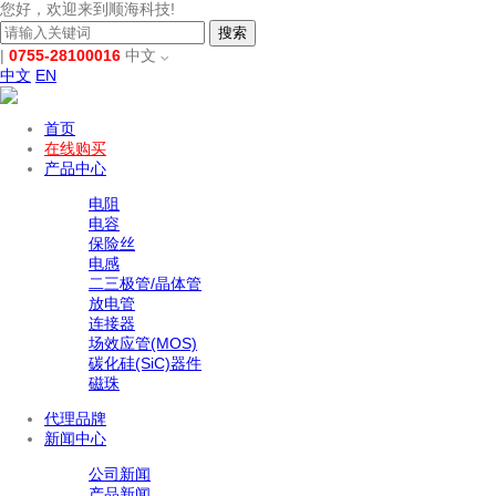
您好，欢迎来到顺海科技!
搜索
|
0755-28100016
中文
中文
EN
首页
在线购买
产品中心
电阻
电容
保险丝
电感
二三极管/晶体管
放电管
连接器
场效应管(MOS)
碳化硅(SiC)器件
磁珠
代理品牌
新闻中心
公司新闻
产品新闻