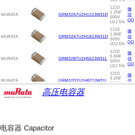
1210
微
1.2NF
MURATA
GRM32A7U2H122JW31D
信
500V
QQ
U2J 5%
1210
微
1.8NF
MURATA
GRM32A7U2H182JW31D
信
500V
QQ
U2J 5%
1210
微
5.6NF
MURATA
GRM32B7U2H562JW31L
信
500V
QQ
U2J 5%
1210
微
8.2NF
MURATA
GRM32D7U2H822JW31L
信
500V
QQ
U2J 5%
高压电容器
1210
微
1.5NF
MURATA
GRM32A7U2J152JW31D
信
630V
QQ
U2J 5%
1210
微
2.2NF
MURATA
GRM32A7U2J222JW31D
信
电容器 Capacitor
630V
QQ
U2J 5%