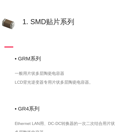
1210
微
8.2NF
MURATA
GRM32D7U2J822JW31L
信
630V
QQ
U2J 5%
1. SMD贴片系列
1210
微
12NF
MURATA
GRM32E7U2J123JW32L
信
630V
QQ
U2J 5%
1210
微
10NF
MURATA
GR432D7U2J103JWC2L
信
630V
QQ
• GRM系列
U2J 5%
1210
微
15NF
MURATA
GR432E7U2J153JWC1L
信
一般用片状多层陶瓷电容器
630V
QQ
U2J 5%
LCD背光逆变器专用片状多层陶瓷电容器。
1210
微
5.6NF
MURATA
GR432B7U2J562JWC2L
信
630V
QQ
U2J 5%
• GR4系列
1210
微
6.8NF
MURATA
GR432Q7U2J682JWC2L
信
630V
QQ
U2J 5%
Ethernet LAN用、DC-DC转换器的一次二次结合用片状
1210