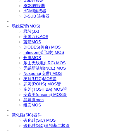
USB连接器
SCSI连接器
HDMI连接器
D-SUB 连接器
场效应管(MOS)
君芯(JX)
美国万代AOS
蓝箭MOS
DIODES(美台) MOS
Infineon(英飞凌) MOS
长电MOS
乐山无线电(LRC) MOS
无锡新洁能(NCE) MOS
Nexperia(安世) MOS
友顺(UTC)MOS管
罗姆(ROHS) MOS管
东芝(TOSHIBA) MOS管
安森美(onsemi) MOS管
晶导微mos
维安MOS
碳化硅(SiC)器件
碳化硅(SiC) MOS
碳化硅(SiC)肖特基二极管