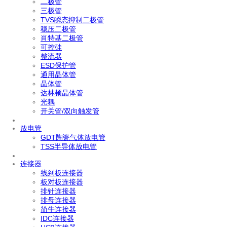
二极管
三极管
TVS瞬态抑制二极管
稳压二极管
肖特基二极管
可控硅
整流器
ESD保护管
通用晶体管
晶体管
达林顿晶体管
光耦
开关管/双向触发管
放电管
GDT陶瓷气体放电管
TSS半导体放电管
连接器
线到板连接器
板对板连接器
排针连接器
排母连接器
简牛连接器
IDC连接器