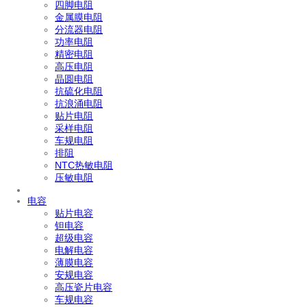
四脚电阻
金属膜电阻
分流器电阻
功率电阻
精密电阻
高压电阻
晶圆电阻
抗硫化电阻
抗浪涌电阻
贴片电阻
采样电阻
车规电阻
排阻
NTC热敏电阻
压敏电阻
电容
贴片电容
钽电容
超级电容
电解电容
薄膜电容
安规电容
高压瓷片电容
车规电容