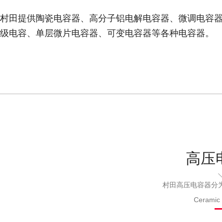
1210
微
10NF
村田提供陶瓷电容器、高分子铝电解电容器、微调电容
MURATA
GRM32D7U2J103JW31L
信
630V
QQ
U2J 5%
级电容、单层微片电容器、可变电容器等各种电容器。
1210
微
15NF
MURATA
GRM32E7U2J153JW32L
信
630V
QQ
U2J 5%
1210
微
6.8NF
MURATA
GRM32Q7U2J682JW31L
信
630V
QQ
U2J 5%
1210
微
1.2NF
MURATA
GRM32A7U2J122JW31D
信
630V
QQ
U2J 5%
1210
高压
微
1.8NF
MURATA
GRM32A7U2J182JW31D
信
630V
QQ
U2J 5%
村田高压电容器分为
1210
微
5.6NF
MURATA
GRM32B7U2J562JW31L
Ceramic 
信
630V
QQ
U2J 5%