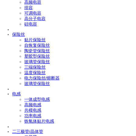
高频电容
排容
可调电容
高分子电容
硅电容
保险丝
贴片保险丝
自恢复保险丝
陶瓷管保险丝
塑胶型保险丝
玻璃管保险丝
三端保险丝
温度保险丝
电力保险丝/熔断器
玻璃管保险丝
电感
一体成型电感
高频电感
共模电感
功率电感
铁氧体贴片电感
二三极管/晶体管