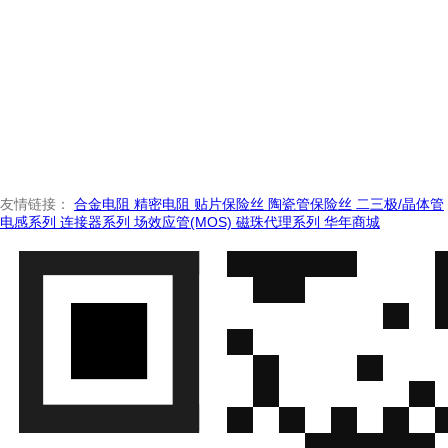
友情链接：
合金电阻
精密电阻
贴片保险丝
陶瓷管保险丝
二三极/晶体管
电感系列
连接器系列
场效应管(MOS)
磁珠代理系列
华年商城