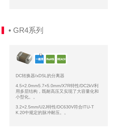
5%
0201
微
47PF
MURATA
GRM0335C2A470JA01D
信
100V
QQ
C0G 5%
• GR4系列
0201
微
56PF
MURATA
GRM0335C2A560JA01D
100V
信
COG
QQ
5%
0201
微
100PF
MURATA
GRM0335C2A101JA01D
100V
信
COG
QQ
DC转换器/xDSL的分离器
5%
4.5×2.0mm5.7×5.0mm/X7R特性/DC2kV利
用多层结构，既耐高压又实现了大容量化和
小型化。。
3.2×2.5mm/U2J特性/DC630V符合ITU-T
K.20中规定的脉冲耐压。。