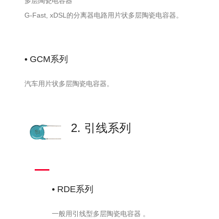
微
多层陶瓷电容器
8.2NF
MURATA
GR432D7U2J822JWC2L
信
630V
G-Fast, xDSL的分离器电路用片状多层陶瓷电容器。
QQ
U2J 5%
1210
微
12NF
MURATA
GR432E7U2J123JWC1L
信
630V
QQ
U2J 5%
• GCM系列
1210
微
100PF
MURATA
GRM32A7U3D101JW31D
信
汽车用片状多层陶瓷电容器。
2KV
QQ
U2J 5%
1210
微
150PF
MURATA
GRM32A7U3D151JW31D
信
2KV
QQ
2. 引线系列
U2J 5%
1210
微
220PF
MURATA
GRM32B7U3D221JW31L
信
2KV
QQ
U2J 5%
1210
微
120PF
MURATA
GRM32A7U3D121JW31D
信
• RDE系列
2KV
QQ
U2J 5%
1210
一般用引线型多层陶瓷电容器 。
微