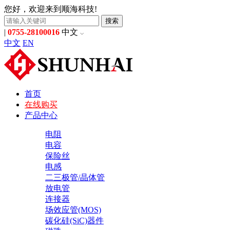
您好，欢迎来到顺海科技!
搜索
|
0755-28100016
中文
中文
EN
首页
在线购买
产品中心
电阻
电容
保险丝
电感
二三极管/晶体管
放电管
连接器
场效应管(MOS)
碳化硅(SiC)器件