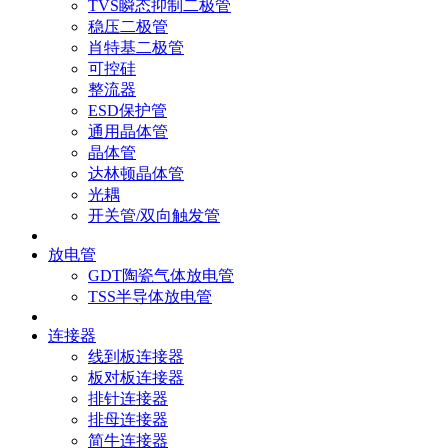
TVS瞬态抑制二极管
稳压二极管
肖特基二极管
可控硅
整流器
ESD保护管
通用晶体管
晶体管
达林顿晶体管
光耦
开关管/双向触发管
放电管
GDT陶瓷气体放电管
TSS半导体放电管
连接器
线到板连接器
板对板连接器
排针连接器
排母连接器
简牛连接器