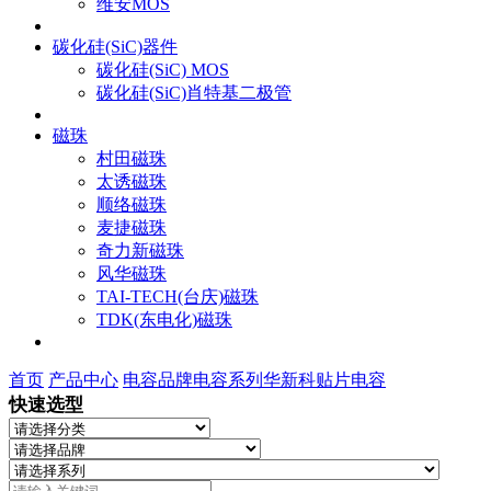
维安MOS
碳化硅(SiC)器件
碳化硅(SiC) MOS
碳化硅(SiC)肖特基二极管
磁珠
村田磁珠
太诱磁珠
顺络磁珠
麦捷磁珠
奇力新磁珠
风华磁珠
TAI-TECH(台庆)磁珠
TDK(东电化)磁珠
首页
产品中心
电容
品牌电容系列
华新科贴片电容
快速选型