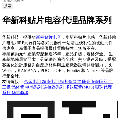
搜索
华新科贴片电容代理品牌系列
华新科技，提供华
新科贴片电容
，华新科贴片电感，华新科贴
片电阻和RF元器件等各式元器件一站購足便利性的被動元件
供應商，為電子產品提供最佳電路特性，無所不在。
專業被動元件產業資歷超過25年，產品多樣，規格齊全。 生
產基地佈局於亞太，分銷網絡遍佈全球，交期迅速及時，搭配
客製化設計服務與自產原材料與生產機器設備開發能力，以
Walsin，KAMAYA，PDC，POEI，Frontier 和 Nitsuko 等品牌
行銷全球。
友情链接：
合金电阻
精密电阻
贴片保险丝
陶瓷管保险丝
二
三极/晶体管
电感系列
连接器系列
场效应管(MOS)
磁珠代理
系列
华年商城