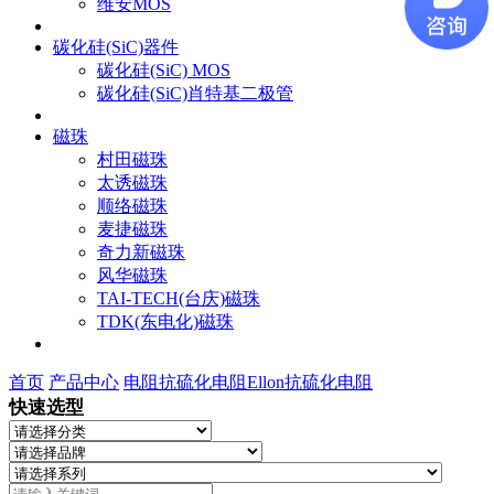
维安MOS
碳化硅(SiC)器件
碳化硅(SiC) MOS
碳化硅(SiC)肖特基二极管
磁珠
村田磁珠
太诱磁珠
顺络磁珠
麦捷磁珠
奇力新磁珠
风华磁珠
TAI-TECH(台庆)磁珠
TDK(东电化)磁珠
首页
产品中心
电阻
抗硫化电阻
Ellon抗硫化电阻
快速选型