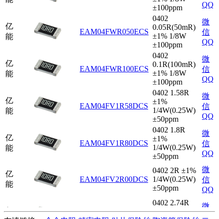
QQ
±100ppm
0402
微
亿
0.05R(50mR)
EAM04FWR050ECS
信
±1% 1/8W
能
QQ
±100ppm
0402
微
亿
0.1R(100mR)
EAM04FWR100ECS
信
±1% 1/8W
能
QQ
±100ppm
0402 1.58R
微
亿
±1%
EAM04FV1R58DCS
信
1/4W(0.25W)
能
QQ
±50ppm
0402 1.8R
微
亿
±1%
EAM04FV1R80DCS
信
1/4W(0.25W)
能
QQ
±50ppm
微
0402 2R ±1%
亿
EAM04FV2R00DCS
1/4W(0.25W)
信
能
±50ppm
QQ
0402 2.74R
微
亿
±1%
EAM04FV2R74DCS
信