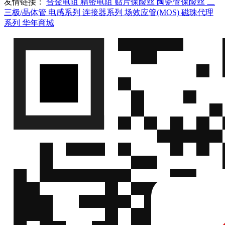
1/4W(0.25W)
友情链接：
能
合金电阻
精密电阻
贴片保险丝
陶瓷管保险丝
二
QQ
±50ppm
三极/晶体管
电感系列
连接器系列
场效应管(MOS)
磁珠代理
0402 4.42R
系列
华年商城
微
亿
±1%
EAM04FV4R42DCS
信
1/4W(0.25W)
能
QQ
±50ppm
0402 7.15R
微
亿
±1%
EAM04FV7R15DCS
信
1/4W(0.25W)
能
QQ
±50ppm
0402 8.25R
微
亿
±1%
EAM04FV8R25DCS
信
1/4W(0.25W)
能
QQ
±50ppm
0402 8.87R
微
亿
±1%
EAM04FV8R87DCS
信
1/4W(0.25W)
能
QQ
±50ppm
0402 9.76R
微
亿
±1%
EAM04FV9R76ECS
信
1/4W(0.25W)
能
QQ
±50ppm
0402
微
0.1R(100mR)
亿