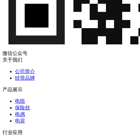
亿
EAM06FG1R65DES
±1% 2/5W
信
能
±50ppm
QQ
微
亿
0603 2R ±1%
EAM06FG2R00DES
信
2/5W ±50ppm
能
QQ
微
0603 2.21R
亿
EAM06FG2R21DES
±1% 2/5W
信
能
微信公众号
±50ppm
QQ
关于我们
微
0603 3.32R
亿
公司简介
EAM06FG3R32DES
±1% 2/5W
信
能
经营品牌
±50ppm
QQ
微
产品展示
0603 5.36R
亿
EAM06FG5R36DES
±1% 2/5W
信
能
电阻
±50ppm
QQ
保险丝
0402 1.13R
微
电感
亿
±1%
EAM04FV1R13DCS
信
电容
1/4W(0.25W)
能
QQ
±50ppm
行业应用
0402 2R21
微
亿
±1%