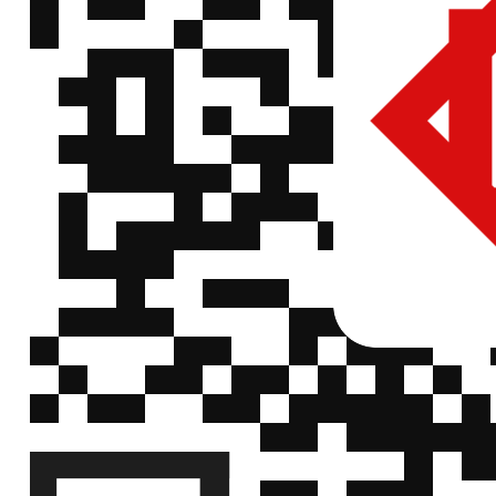
EAM04FVR100ECS
±1%
信
能
1/4W(0.25W)
QQ
±50ppm
微
亿
0603 10R ±1%
EAM06FG10R0DES
信
2/5W ±50ppm
能
QQ
微
0603 1.18R
亿
EAM06FG1R18DES
±1% 2/5W
信
能
±50ppm
QQ
微
亿
0402 1R ±1%
EAM04FW1R00DCS
信
1/8W ±50ppm
能
QQ
0402 1.05R
微
亿
±1%
EAM04FV1R05DCS
信
1/4W(0.25W)
能
QQ
±50ppm
微
0603 1.43R
亿
EAM06FG1R43DES
±1% 2/5W
信
能
±50ppm
QQ
微
0603 1.65R