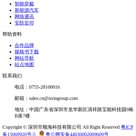
EAM04FV2R21DCS
信
智能穿戴
1/4W(0.25W)
能
QQ
新能源汽车
±50ppm
网络通讯
0402 2.49R
微
亿
安防监控
±1%
EAM04FV2R49DCS
信
1/4W(0.25W)
能
QQ
±50ppm
帮助资料
0402 1.21R
微
亿
合作品牌
±1%
EAM04FV1R21DCS
信
1/4W(0.25W)
能
规格书下载
QQ
±50ppm
网站导航
站点地图
微
0603 7.15R
亿
EAM06FG7R15DES
±1% 2/5W
信
能
联系我们
±50ppm
QQ
电话：0755-28100016
微
0603 7.32R
亿
EAM06FG7R32DES
±1% 2/5W
信
能
邮箱：sales.cn@uxingroup.com
±50ppm
QQ
地址：中国广东省深圳市龙华新区清祥路宝能科技园9栋
微
0603 7.68R
亿
EAM06FG7R68DES
±1% 2/5W
B座7楼
信
能
±50ppm
QQ
Copyright © 深圳市顺海科技有限公司 All Right Reserved
粤ICP
0402 2.8R
微
备15069920号-5
粤公网安备44030002009609号
亿
±1%