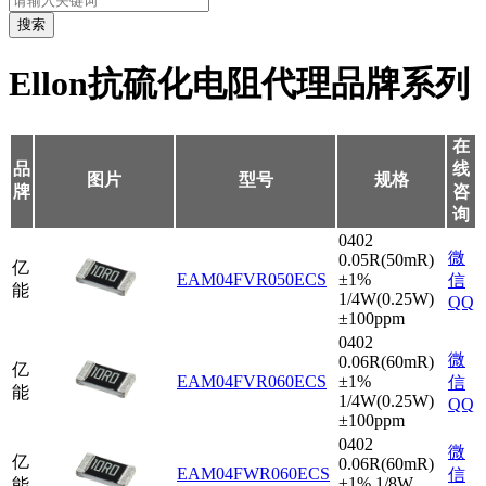
搜索
Ellon抗硫化电阻代理品牌系列
在
品
线
图片
型号
规格
牌
咨
询
0402
微
0.05R(50mR)
亿
EAM04FVR050ECS
±1%
信
能
1/4W(0.25W)
QQ
±100ppm
0402
微
0.06R(60mR)
亿
EAM04FVR060ECS
±1%
信
能
1/4W(0.25W)
QQ
±100ppm
0402
微
亿
0.06R(60mR)
EAM04FWR060ECS
信
±1% 1/8W
能