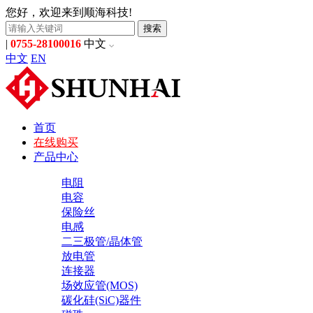
您好，欢迎来到顺海科技!
搜索
|
0755-28100016
中文
中文
EN
首页
在线购买
产品中心
电阻
电容
保险丝
电感
二三极管/晶体管
放电管
连接器
场效应管(MOS)
碳化硅(SiC)器件