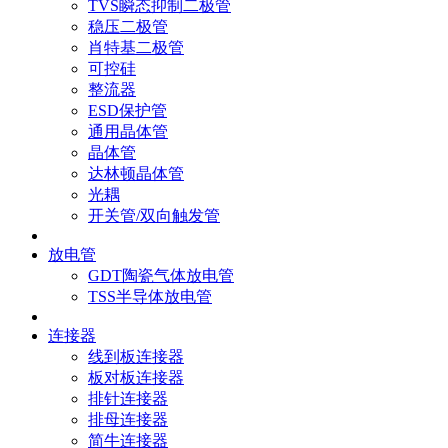
TVS瞬态抑制二极管
稳压二极管
肖特基二极管
可控硅
整流器
ESD保护管
通用晶体管
晶体管
达林顿晶体管
光耦
开关管/双向触发管
放电管
GDT陶瓷气体放电管
TSS半导体放电管
连接器
线到板连接器
板对板连接器
排针连接器
排母连接器
简牛连接器