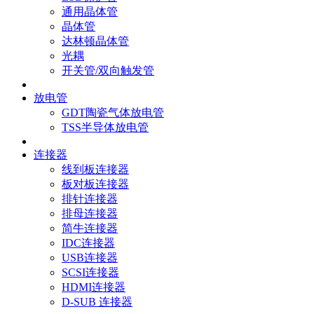
通用晶体管
晶体管
达林顿晶体管
光耦
开关管/双向触发管
放电管
GDT陶瓷气体放电管
TSS半导体放电管
连接器
线到板连接器
板对板连接器
排针连接器
排母连接器
简牛连接器
IDC连接器
USB连接器
SCSI连接器
HDMI连接器
D-SUB 连接器