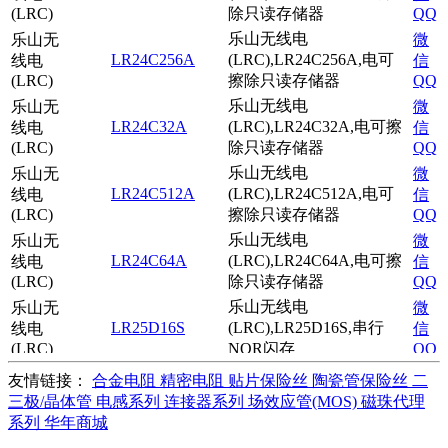
(LRC)
除只读存储器
QQ
乐山无线电
乐山无
微
LR24C256A
(LRC),LR24C256A,电可
线电
信
(LRC)
擦除只读存储器
QQ
乐山无线电
乐山无
微
LR24C32A
(LRC),LR24C32A,电可擦
线电
信
(LRC)
除只读存储器
QQ
乐山无线电
乐山无
微
LR24C512A
(LRC),LR24C512A,电可
线电
信
(LRC)
擦除只读存储器
QQ
乐山无线电
乐山无
微
LR24C64A
(LRC),LR24C64A,电可擦
线电
信
(LRC)
除只读存储器
QQ
乐山无线电
乐山无
微
LR25D16S
(LRC),LR25D16S,串行
线电
信
(LRC)
NOR闪存
QQ
乐山无线电
乐山无
微
友情链接：
合金电阻
精密电阻
贴片保险丝
陶瓷管保险丝
二
LR25D40S
(LRC),LR25D40S,串行
线电
信
三极/晶体管
电感系列
连接器系列
场效应管(MOS)
磁珠代理
(LRC)
NOR闪存
QQ
系列
华年商城
乐山无线电
乐山无
微