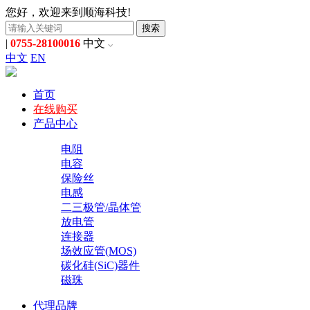
您好，欢迎来到顺海科技!
搜索
|
0755-28100016
中文
中文
EN
首页
在线购买
产品中心
电阻
电容
保险丝
电感
二三极管/晶体管
放电管
连接器
场效应管(MOS)
碳化硅(SiC)器件
磁珠
代理品牌