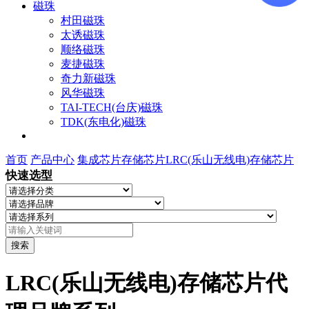
磁珠
村田磁珠
太诱磁珠
顺络磁珠
麦捷磁珠
奇力新磁珠
风华磁珠
TAI-TECH(台庆)磁珠
TDK(东电化)磁珠
首页
产品中心
集成芯片
存储芯片
LRC(乐山无线电)存储芯片
快速选型
搜索
LRC(乐山无线电)存储芯片代