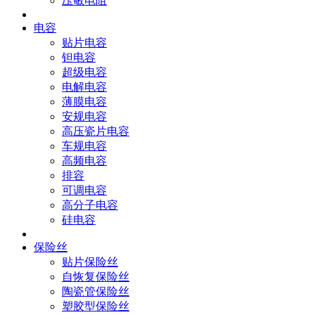
压敏电阻
电容
贴片电容
钽电容
超级电容
电解电容
薄膜电容
安规电容
高压瓷片电容
车规电容
高频电容
排容
可调电容
高分子电容
硅电容
保险丝
贴片保险丝
自恢复保险丝
陶瓷管保险丝
塑胶型保险丝