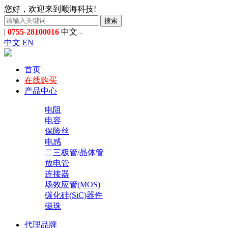
您好，欢迎来到顺海科技!
搜索
|
0755-28100016
中文
中文
EN
首页
在线购买
产品中心
电阻
电容
保险丝
电感
二三极管/晶体管
放电管
连接器
场效应管(MOS)
碳化硅(SiC)器件
磁珠
代理品牌