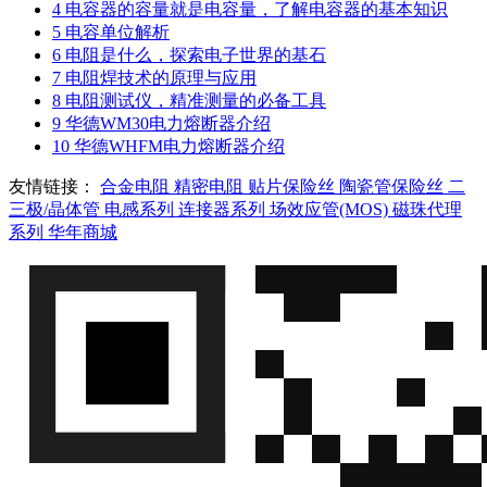
4
电容器的容量就是电容量，了解电容器的基本知识
5
电容单位解析
6
电阻是什么，探索电子世界的基石
7
电阻焊技术的原理与应用
8
电阻测试仪，精准测量的必备工具
9
华德WM30电力熔断器介绍
10
华德WHFM电力熔断器介绍
友情链接：
合金电阻
精密电阻
贴片保险丝
陶瓷管保险丝
二
三极/晶体管
电感系列
连接器系列
场效应管(MOS)
磁珠代理
系列
华年商城