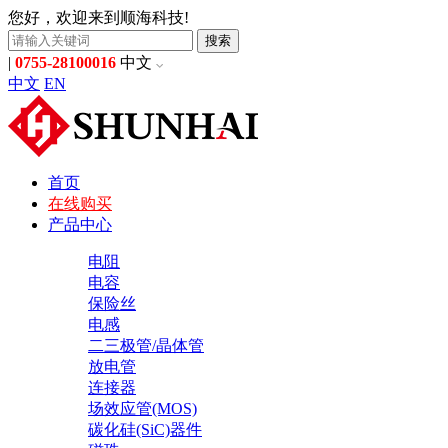
您好，欢迎来到顺海科技!
搜索
|
0755-28100016
中文
中文
EN
首页
在线购买
产品中心
电阻
电容
保险丝
电感
二三极管/晶体管
放电管
连接器
场效应管(MOS)
碳化硅(SiC)器件