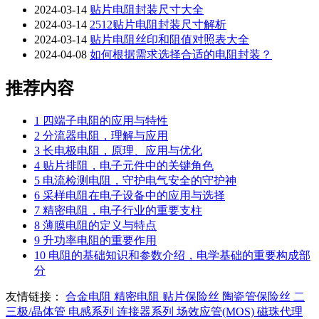
2024-03-14
贴片电阻封装尺寸大全
2024-03-14
2512贴片电阻封装尺寸解析
2024-03-14
贴片电阻丝印和阻值对照表大全
2024-04-08
如何根据需求选择合适的电阻封装？
推荐内容
1
四端子电阻的应用与特性
2
分流器电阻，理解与应用
3
长电极电阻，原理、应用与优化
4
贴片排阻，电子元件中的关键角色
5
电流检测电阻，守护电气安全的守护神
6
采样电阻在电子设备中的应用与选择
7
精密电阻，电子行业的重要支柱
8
薄膜电阻的定义与特点
9
升功率电阻的重要作用
10
电阻的基础知识和参数介绍，电学基础的重要构成部
分
友情链接：
合金电阻
精密电阻
贴片保险丝
陶瓷管保险丝
二
三极/晶体管
电感系列
连接器系列
场效应管(MOS)
磁珠代理