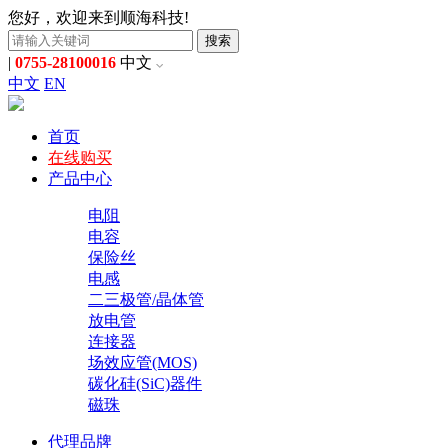
您好，欢迎来到顺海科技!
搜索
|
0755-28100016
中文
中文
EN
首页
在线购买
产品中心
电阻
电容
保险丝
电感
二三极管/晶体管
放电管
连接器
场效应管(MOS)
碳化硅(SiC)器件
磁珠
代理品牌