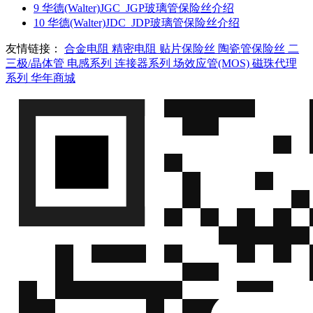
9
华德(Walter)JGC_JGP玻璃管保险丝介绍
10
华德(Walter)JDC_JDP玻璃管保险丝介绍
友情链接：
合金电阻
精密电阻
贴片保险丝
陶瓷管保险丝
二
三极/晶体管
电感系列
连接器系列
场效应管(MOS)
磁珠代理
系列
华年商城