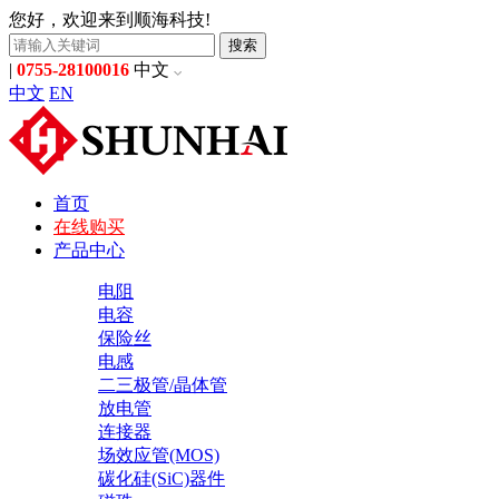
您好，欢迎来到顺海科技!
搜索
|
0755-28100016
中文
中文
EN
首页
在线购买
产品中心
电阻
电容
保险丝
电感
二三极管/晶体管
放电管
连接器
场效应管(MOS)
碳化硅(SiC)器件