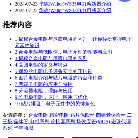
2024-07-23
华德(Walter)WS35电力熔断器介绍
2024-07-23
华德(Walter)WS32电力熔断器介绍
推荐内容
1
揭秘合金电阻与厚膜电阻的区别，让你轻松掌握电子
元器件知识
2
合金电阻与低阻值，电子元件的性能与应用
3
揭秘合金电阻与厚膜电阻的区别
4
晶圆电阻的定义与特点
5
保险丝电阻电子设备安全的守护神
6
贴片电阻介绍与贴片电阻的特点和种类
7
四端子电阻的应用与特性
8
分流器电阻，理解与应用
9
长电极电阻，原理、应用与优化
10
贴片排阻，电子元件中的关键角色
友情链接：
合金电阻
精密电阻
贴片保险丝
陶瓷管保险丝
二
三极/晶体管
电感系列
连接器系列
场效应管(MOS)
磁珠代理
系列
华年商城