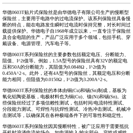
华德0603T贴片式保险丝是由华德电子有限公司生产的慢断型
保险丝，主要用于电路中的过电流保护。该系列保险丝具备慢
断的特点，能在电路发生瞬时过电流时保持完整，对长时间过
载提供保护。华德电子自1968年成立以来，一直专注于保险丝
及合金电阻的生产，产品广泛应用于多个领域，包括手机、穿
戴设备、电源管理、汽车电子等。
华德0603T系列保险丝的主要参数包括额定电压、分断能力、
阻值、I^2t值等。例如，1.5A型号的保险丝具有32V的额定电
压和50A的分断能力，其阻值为0.0848Ω，I^2t值为
0.450A^2·s。此外，还有4A型号的保险丝，其额定电压和分断
能力相同，但阻值为0.0150Ω，I^2t值为3.200A^2·s。
华德0603T系列保险丝的本体由铜(Cu)和锡(Sn)制成，基板为
氧化铝陶瓷基板，电极材料也为铜(Cu)、镍(Ni)和锡(Sn)。这
些保险丝经过了多项信赖性测试，包括时间/电流特性测试、
分段能力测试、可焊性与抗焊性测试、冷热冲击测试、机械冲
击测试等，以确保其在各种极端条件下的可靠性和稳定性。
华德0603T系列保险丝因其慢断特性，被广泛应用于需要抵抗
开机时浪涌电流的场合，如电源输入/输出部分、容性或感性