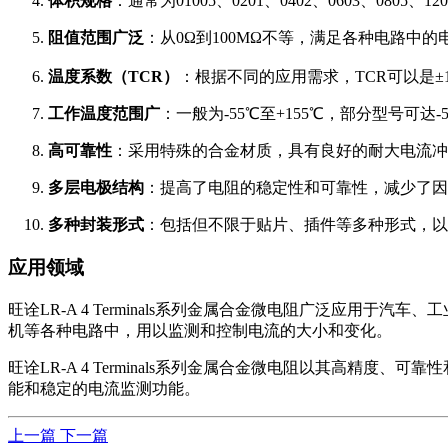
体积规格
：通常为01005、0201、0402、0603、080
阻值范围广泛
：从0Ω到100MΩ不等，满足各种电路中
温度系数（TCR）
：根据不同的应用需求，TCR可以是±100pp
工作温度范围广
：一般为-55℃至+155℃，部分型号可达-5
高可靠性
：采用特殊的合金材质，具有良好的耐大电流冲
多层电极结构
：提高了电阻的稳定性和可靠性，减少了因
多种封装形式
：包括但不限于贴片、插件等多种形式，以
应用领域
旺诠LR-A 4 Terminals系列金属合金微电阻广泛应
机等各种电路中，用以监测和控制电流的大小和变化。
旺诠LR-A 4 Terminals系列金属合金微电阻以其高
能和稳定的电流监测功能。
上一篇
下一篇