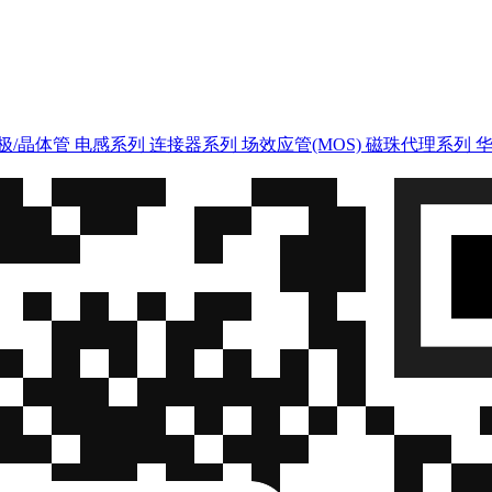
极/晶体管
电感系列
连接器系列
场效应管(MOS)
磁珠代理系列