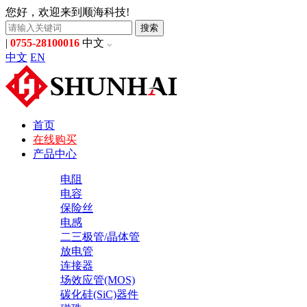
您好，欢迎来到顺海科技!
搜索
|
0755-28100016
中文
中文
EN
首页
在线购买
产品中心
电阻
电容
保险丝
电感
二三极管/晶体管
放电管
连接器
场效应管(MOS)
碳化硅(SiC)器件