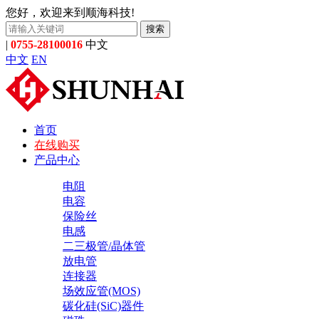
您好，欢迎来到顺海科技!
搜索
|
0755-28100016
中文
中文
EN
首页
在线购买
产品中心
电阻
电容
保险丝
电感
二三极管/晶体管
放电管
连接器
场效应管(MOS)
碳化硅(SiC)器件