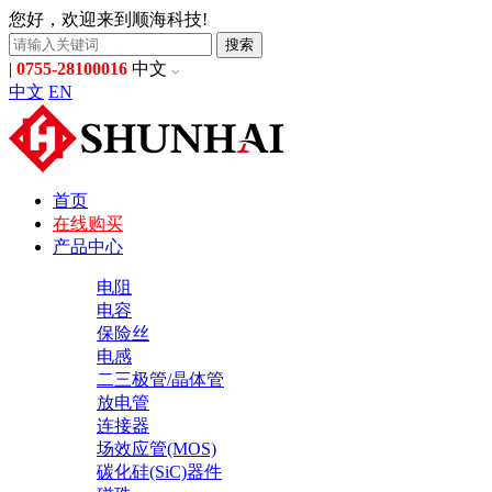
您好，欢迎来到顺海科技!
搜索
|
0755-28100016
中文
中文
EN
首页
在线购买
产品中心
电阻
电容
保险丝
电感
二三极管/晶体管
放电管
连接器
场效应管(MOS)
碳化硅(SiC)器件