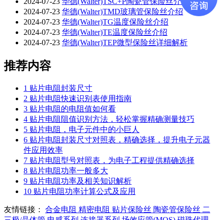
2024-07-23
华德(Walter)TSC+P陶瓷管保险丝介绍
2024-07-23
华德(Walter)TMD玻璃管保险丝介绍
2024-07-23
华德(Walter)TG温度保险丝介绍
2024-07-23
华德(Walter)TE温度保险丝介绍
2024-07-23
华德(Walter)TEP微型保险丝详细解析
推荐内容
1
贴片电阻封装尺寸
2
贴片电阻快速识别表使用指南
3
贴片电阻的电阻值如何看
4
贴片电阻阻值识别方法，轻松掌握精确测量技巧
5
贴片电阻，电子元件中的小巨人
6
贴片电阻封装尺寸对照表，精确选择，提升电子元器
件应用效率
7
贴片电阻型号对照表，为电子工程提供精确选择
8
贴片电阻功率一般多大
9
贴片电阻功率及相关知识解析
10
贴片电阻功率计算公式及应用
友情链接：
合金电阻
精密电阻
贴片保险丝
陶瓷管保险丝
二
三极/晶体管
电感系列
连接器系列
场效应管(MOS)
磁珠代理