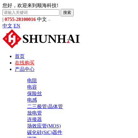
您好，欢迎来到顺海科技!
搜索
|
0755-28100016
中文
中文
EN
首页
在线购买
产品中心
电阻
电容
保险丝
电感
二三极管/晶体管
放电管
连接器
场效应管(MOS)
碳化硅(SiC)器件