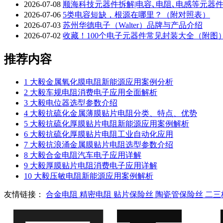
2026-07-08
顺海科技元器件拆解|电容､电阻､电感等元器
2026-07-06
5类电容短缺，根源在哪里？（附对照表）
2026-07-03
苏州华德电子（Walter）品牌与产品介绍
2026-07-02
收藏！100个电子元器件常见封装大全（附图
推荐内容
1
大毅金属氧化膜电阻新能源应用案例分析
2
大毅车规电阻消费电子应用全面解析
3
大毅电位器选型参数介绍
4
大毅抗硫化金属薄膜贴片电阻分类、特点、优势
5
大毅抗硫化厚膜贴片电阻新能源应用案例解析
6
大毅抗硫化厚膜贴片电阻工业自动化应用
7
大毅抗浪涌金属膜贴片电阻选型参数介绍
8
大毅合金电阻汽车电子应用详解
9
大毅厚膜贴片电阻消费电子应用详解
10
大毅压敏电阻新能源应用案例解析
友情链接：
合金电阻
精密电阻
贴片保险丝
陶瓷管保险丝
二三