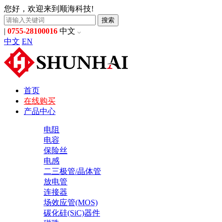
您好，欢迎来到顺海科技!
搜索
|
0755-28100016
中文
中文
EN
首页
在线购买
产品中心
电阻
电容
保险丝
电感
二三极管/晶体管
放电管
连接器
场效应管(MOS)
碳化硅(SiC)器件