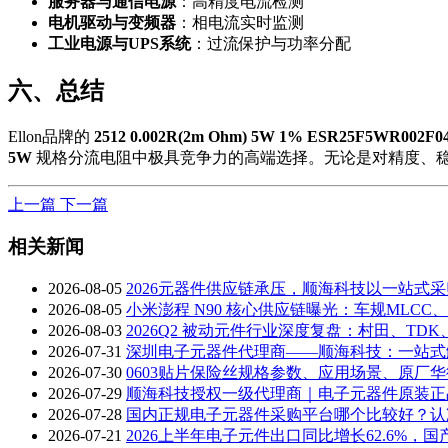
服务器与通信电源
：高精度电流检测
电机驱动与变频器
：相电流实时监测
工业电源与UPS系统
：过流保护与功率分配
六、总结
Ellon品牌的
2512 0.002R(2m Ohm) 5W 1% ESR25F5WR002F0
5W
规格分流电阻中极具竞争力的高端选择。无论是对精度、
上一篇
下一篇
相关新闻
2026-08-05
2026元器件供应链承压，顺海科技以一站式
2026-08-05
小米澎程 N90 核心供应链曝光：车规MLC
2026-08-03
2026Q2 被动元件行业深度复盘：村田、TD
2026-07-31
深圳电子元器件代理商——顺海科技：一站式
2026-07-30
0603贴片保险丝规格参数、应用场景、原厂
2026-07-29
顺海科技授权一级代理商｜电子元器件原装正
2026-07-28
国内正规电子元器件采购平台哪个比较好？认
2026-07-21
2026上半年电子元件出口同比增长62.6%