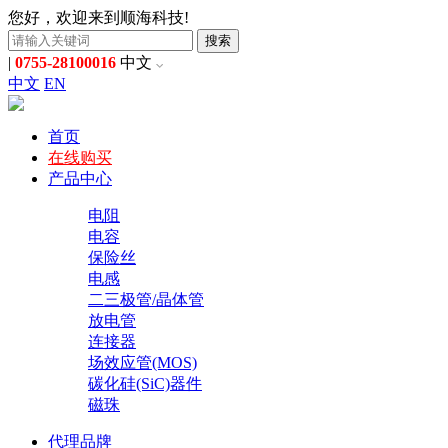
您好，欢迎来到顺海科技!
搜索
|
0755-28100016
中文
中文
EN
首页
在线购买
产品中心
电阻
电容
保险丝
电感
二三极管/晶体管
放电管
连接器
场效应管(MOS)
碳化硅(SiC)器件
磁珠
代理品牌