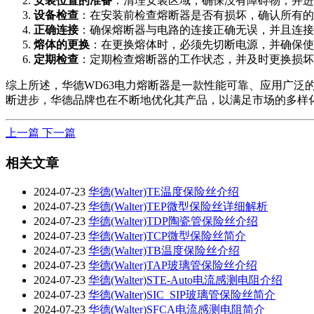
安装位置的准备
：清理安装区域，确保没有障碍物，并进
设备检查
：在安装前检查熔断器是否有损坏，确认所有的
正确连接
：确保熔断器与电路的连接正确无误，并且连接
熔体的更换
：在更换熔体时，必须先切断电源，并确保使
定期检查
：定期检查熔断器的工作状态，并及时更换损坏
综上所述，华德WD63电力熔断器是一款性能可靠、应用广
断进步，华德品牌也在不断地优化其产品，以满足市场的多样
上一篇
下一篇
相关文章
2024-07-23
华德(Walter)TE温度保险丝介绍
2024-07-23
华德(Walter)TEP微型保险丝详细解析
2024-07-23
华德(Walter)TDP陶瓷管保险丝介绍
2024-07-23
华德(Walter)TCP微型保险丝简介
2024-07-23
华德(Walter)TB温度保险丝介绍
2024-07-23
华德(Walter)TAP玻璃管保险丝介绍
2024-07-23
华德(Walter)STE-Auto电流感测电阻介绍
2024-07-23
华德(Walter)SIC_SIP玻璃管保险丝简介
2024-07-23
华德(Walter)SFCA电流感测电阻简介