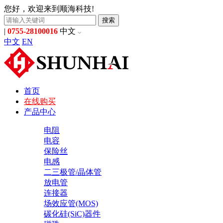
您好，欢迎来到顺海科技!
搜索
|
0755-28100016
中文
中文
EN
首页
在线购买
产品中心
电阻
电容
保险丝
电感
二三极管/晶体管
放电管
连接器
场效应管(MOS)
碳化硅(SiC)器件