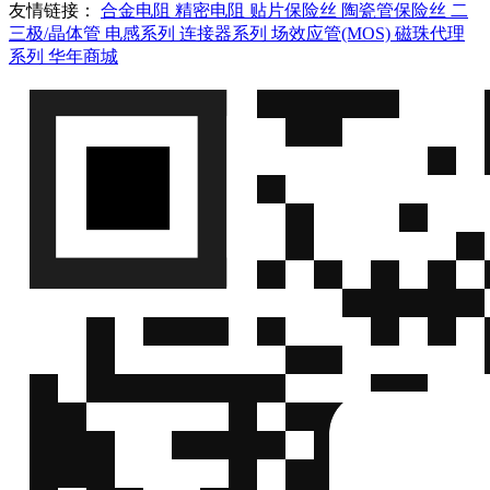
友情链接：
合金电阻
精密电阻
贴片保险丝
陶瓷管保险丝
二
三极/晶体管
电感系列
连接器系列
场效应管(MOS)
磁珠代理
系列
华年商城