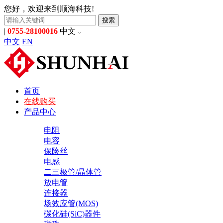
您好，欢迎来到顺海科技!
搜索
|
0755-28100016
中文
中文
EN
首页
在线购买
产品中心
电阻
电容
保险丝
电感
二三极管/晶体管
放电管
连接器
场效应管(MOS)
碳化硅(SiC)器件