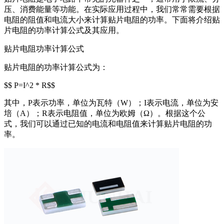
压、消费能量等功能。在实际应用过程中，我们常常需要根据
电阻的阻值和电流大小来计算贴片电阻的功率。下面将介绍贴
片电阻的功率计算公式及其应用。
贴片电阻功率计算公式
贴片电阻的功率计算公式为：
$$ P=I^2 * R$$
其中，P表示功率，单位为瓦特（W）；I表示电流，单位为安
培（A）；R表示电阻值，单位为欧姆（Ω）。根据这个公
式，我们可以通过已知的电流和电阻值来计算贴片电阻的功
率。