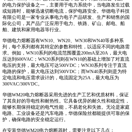
的电力保护设备之一，主要用于电力系统中，当电路发生过载
或短路时，能够迅速切断电流，保护电路安全。华德电子科技
有限公司是一家专业从事电力电子产品研发、生产和销售的国
际化公司，其产品广泛应用于电力、铁路、矿山、邮电、船
舶、建筑和家用电器等行业。
华德电力熔断器有WN10、WN20、WN30和WN40等多种系
列，每个系列都有其特定的参数和特性，以适应不同的电路需
求。例如，WN10系列的电流范围覆盖200mA至20A，最大电
压达到600VAC；WN20系列则在WN10的基础上增加了对直流
电压的支持，最大电压可达500VDC；WN30系列专注于直流
电路的保护，最大电压达到500VDC；而WN40系列则是为特
定电流和电压需求设计的，电流固定为25A，最大电压为
300VAC/300VDC。
华德WM20电力熔断器采用先进的生产工艺和优质材料，保证
了其良好的导电性和耐热性。它具备优异的耐久性和稳定性，
能够长期保持稳定的电气性能，不易老化和失效。无论是家庭
电路、工业设备还是汽车电路，华德保险丝都能提供可靠的保
护，确保电路的安全稳定运行。
在安装华德WM20电力熔断器时，需要注意以下几点：