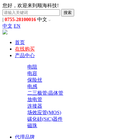
您好，欢迎来到顺海科技!
搜索
|
0755-28100016
中文
中文
EN
首页
在线购买
产品中心
电阻
电容
保险丝
电感
二三极管/晶体管
放电管
连接器
场效应管(MOS)
碳化硅(SiC)器件
磁珠
代理品牌