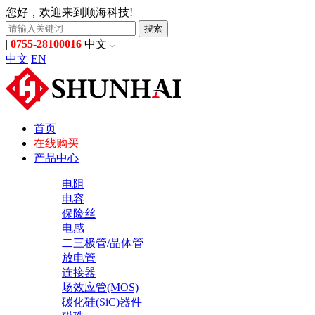
您好，欢迎来到顺海科技!
搜索
|
0755-28100016
中文
中文
EN
首页
在线购买
产品中心
电阻
电容
保险丝
电感
二三极管/晶体管
放电管
连接器
场效应管(MOS)
碳化硅(SiC)器件