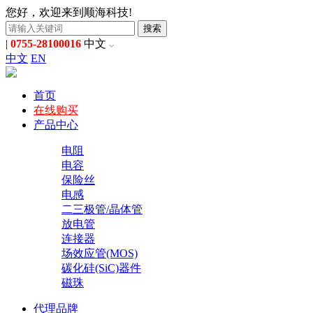
您好，欢迎来到顺海科技!
搜索
|
0755-28100016
中文
中文
EN
首页
在线购买
产品中心
电阻
电容
保险丝
电感
二三极管/晶体管
放电管
连接器
场效应管(MOS)
碳化硅(SiC)器件
磁珠
代理品牌