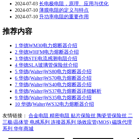
2024-07-03
长电极电阻，原理、应用与优化
2024-07-10
薄膜电阻的定义与特点
2024-07-10
升功率电阻的重要作用
推荐内容
1
华德WM30电力熔断器介绍
2
华德WHFM电力熔断器介绍
3
华德STE电流感测电阻介绍
4
华德SLA玻璃管保险丝介绍
5
华德(Walter)WS80电力熔断器介绍
6
华德(Walter)WS70电力熔断器介绍
7
华德(Walter)WS40电力熔断器介绍
8
华德(Walter)WS37电力熔断器详细解析
9
华德(Walter)WS35电力熔断器介绍
10
华德(Walter)WS32电力熔断器介绍
友情链接：
合金电阻
精密电阻
贴片保险丝
陶瓷管保险丝
二
三极/晶体管
电感系列
连接器系列
场效应管(MOS)
磁珠代理
系列
华年商城