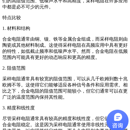
们的高阻值范围、低噪声水平和高精度，采样电阻在许多应用
中都是必不可少的元件。
特点比较
1. 材料和结构
合金电阻通常由铜、镍、铁等金属合金组成，而采样电阻则由
陶瓷或其他材料制成。这使得采样电阻在高频应用中具有更好
的特性，如低截止频率和低噪声水平。然而，合金电阻在低频
范围内可能具有更好的动态响应和更高的精度。
2. 阻值范围
采样电阻通常具有较宽的阻值范围，可以从几千欧姆到数十兆
欧姆不等。这使得它们能够适应各种信号条件和应用需求。相
比之下，合金电阻的阻值范围可能较小，但它们通常可以在更
广泛的温度范围内保持其性能。
3. 精度和线性度
尽管采样电阻通常具有较高的精度和线性度，但它们可能不如
合金电阻稳定。这是因为采样电阻通常使用非线性元件，如半