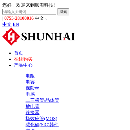
您好，欢迎来到顺海科技!
搜索
|
0755-28100016
中文
中文
EN
首页
在线购买
产品中心
电阻
电容
保险丝
电感
二三极管/晶体管
放电管
连接器
场效应管(MOS)
碳化硅(SiC)器件