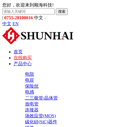
您好，欢迎来到顺海科技!
搜索
|
0755-28100016
中文
中文
EN
首页
在线购买
产品中心
电阻
电容
保险丝
电感
二三极管/晶体管
放电管
连接器
场效应管(MOS)
碳化硅(SiC)器件