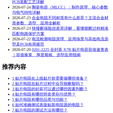
PCB装配工艺详解
2026-07-24
陶瓷电容（MLCC）：制作原理、核心参数
与电气特性详解
2026-07-23
合金电阻不同材质有什么差异？主流合金材
质参数、选型、应用全解析
2026-07-23
快慢断保险丝差异详解，看懂熔断过程精准
匹配电路保护方案
2026-07-22
电流检测电阻原理、应用场景与高低电流选
型及PCB布局规范
2026-07-20
0201-2225 全封装 X7R 贴片电容容值速查表
｜容值换算、厚度规格、选型应用指南
推荐内容
1
贴片电阻在上线贴片前需要做哪些准备？
2
贴片电阻在贴片过程中会导致断裂吗？
3
贴片电阻的好坏可以通过哪些因素判断？
4
贴片电阻有哪些焊盘类别与优势？
5
贴片电阻有哪些品类与功能？
6
如何准确测试表面贴装电阻器的电阻？
7
贴片电阻的测试方法有哪些？