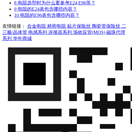
8
电阻选型时为什么要参考E24,E96等？
9
电阻的E24表包含哪些内容？
10
电阻的E96表包含哪些内容？
友情链接：
合金电阻
精密电阻
贴片保险丝
陶瓷管保险丝
二
三极/晶体管
电感系列
连接器系列
场效应管(MOS)
磁珠代理
系列
华年商城