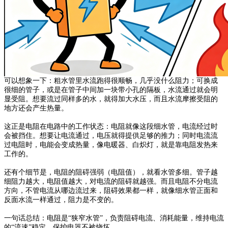
可以
想象一下
：粗水管里水流跑得很顺畅，几乎没什么阻力；可换成
很细的管子，或是在管子中间加一块带小孔的隔板，水流通过就会明
显受阻。想要流过同样多的水，就得加大水压，而且水流摩擦受阻的
地方还会产生热量。
这正是电阻在电路中的工作状态
：电阻就像这段细水管，电流经过时
会被挡住。想要让电流通过，电压就得提供足够的推力；同时电流流
过电阻时，电能会变成热量，像电暖器、白炽灯，就是靠电阻发热来
工作的。
还有个
细节是，
电阻的阻碍强弱（电阻值），就看水管多细。管子越
细阻力越大，电阻值越大，对电流的阻碍就越强。而且电阻不分电流
方向，不管电流从哪边流过来，阻碍效果都一样，就像细水管
正面和
反面水流一样通过，阻力是不变的。
一句话总结
：电阻是
“
狭窄水管
”
，负责阻碍电流、消耗能量，维持电流
的
“
流速
”
稳定
，
保护电器不被烧坏。