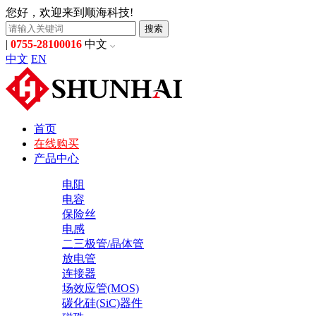
您好，欢迎来到顺海科技!
搜索
|
0755-28100016
中文
中文
EN
首页
在线购买
产品中心
电阻
电容
保险丝
电感
二三极管/晶体管
放电管
连接器
场效应管(MOS)
碳化硅(SiC)器件