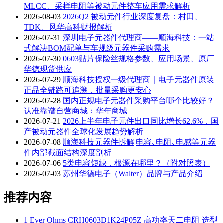
MLCC、采样电阻等被动元件整车应用需求解析
2026-08-03
2026Q2 被动元件行业深度复盘：村田、
TDK、风华高科财报解析
2026-07-31
深圳电子元器件代理商——顺海科技：一站
式解决BOM配单与车规级元器件采购需求
2026-07-30
0603贴片保险丝规格参数、应用场景、原厂
华德现货供应
2026-07-29
顺海科技授权一级代理商｜电子元器件原装
正品全链路可追溯，批量采购更安心
2026-07-28
国内正规电子元器件采购平台哪个比较好？
认准靠谱自营商城：华年商城
2026-07-21
2026上半年电子元件出口同比增长62.6%，国
产被动元器件全球化发展趋势解析
2026-07-08
顺海科技元器件拆解|电容､电阻､电感等元器
件内部截面结构深度剖析
2026-07-06
5类电容短缺，根源在哪里？（附对照表）
2026-07-03
苏州华德电子（Walter）品牌与产品介绍
推荐内容
1
Ever Ohms CRH0603D1K24P05Z 高功率天二电阻 选型