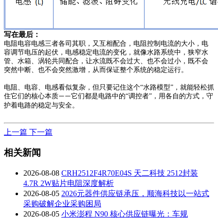
写在最后：
电阻
电容电感三者各司其职，又互相配合，
电阻控制电流的大小，电
容调节电压的起伏，电感稳定电流的变化，就像水路系统中，狭窄水
管、水箱、涡轮共同配合，让水流既不会过大、也不会过小，既不会
突然中断、也不会突然激增，从而保证整个系统的稳定运行。
电阻、电容、电感看似复杂，但只要记住这个
“
水路模型
”
，就能轻松抓
住它们的核心本质
它们都是电路中的
“
调控者
”
，用各自的方式，守
——
护着电路的稳定与安全。
上一篇
下一篇
相关新闻
2026-08-08
CRH2512F4R70E04S 天二科技 2512封装
4.7R 2W贴片电阻深度解析
2026-08-05
2026元器件供应链承压，顺海科技以一站式
采购破解企业采购困局
2026-08-05
小米澎程 N90 核心供应链曝光：车规