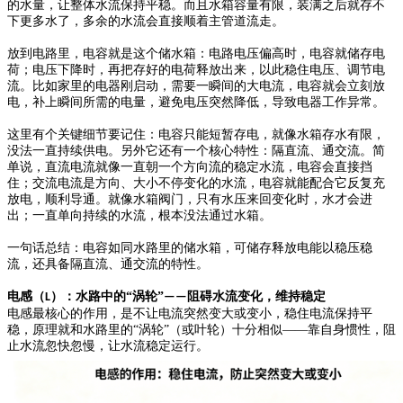
的水量，让整体水流保持平稳。而且水箱容量有限，装满之后就存不
下更多水了，多余的水流会直接顺着主管道流走。
放到电路里，电容就是这个储水箱：电路电压偏高时，电容就储存电
荷；电压下降时，再把存好的电荷释放出来，以此稳住电压、调节电
流。比如家里的电器刚启动，需要一瞬间的大电流，电容就会立刻放
电，补上瞬间所需的电量，避免电压突然降低，导致电器工作异常。
这里有个关键
细节
要记住：电容只能短暂存电，就像水箱存水有限，
没法一直持续供电。另外它还有一个核心特性：隔直流、通交流。简
单说，直流电流就像一直朝一个方向流的稳定水流，电容会直接挡
住；交流电流是方向、大小不停变化的水流，电容就能配合它反复充
放电，顺利导通。就像水箱阀门，只有水压来回变化时，水才会进
出；一直单向持续的水流，根本没法通过水箱。
一句话总结：电容如同水路里的储水箱，可储存释放电能以稳压稳
流，还具备隔直流、通交流的特性。
电感
（
）
：水路中的
“
涡轮
”
阻碍水流变化，维持稳定
L
——
电感最核心的作用，是不让电流突然变大或变小，稳住电流保持平
稳，原理就和水路里的
“
涡轮
”
（或叶轮）
十分相似
——
靠自身惯性，阻
止水流忽快忽慢，让水流稳定运行。