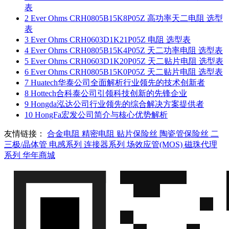
表
2
Ever Ohms CRH0805B15K8P05Z 高功率天二电阻 选型
表
3
Ever Ohms CRH0603D1K21P05Z 电阻 选型表
4
Ever Ohms CRH0805B15K4P05Z 天二功率电阻 选型表
5
Ever Ohms CRH0603D1K20P05Z 天二贴片电阻 选型表
6
Ever Ohms CRH0805B15K0P05Z 天二贴片电阻 选型表
7
Huatech华泰公司全面解析行业领先的技术创新者
8
Hottech合科泰公司引领科技创新的先锋企业
9
Hongda泓达公司行业领先的综合解决方案提供者
10
HongFa宏发公司简介与核心优势解析
友情链接：
合金电阻
精密电阻
贴片保险丝
陶瓷管保险丝
二
三极/晶体管
电感系列
连接器系列
场效应管(MOS)
磁珠代理
系列
华年商城