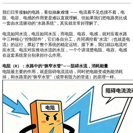
我们日常接触的电路，看似抽象难懂
电流看不见
也
摸不着，电
——
阻、电容、电感的作用更是
难以直观理解
。但如果我们把电路类比成
一套
由水流驱动的
“
水路系统
”
，
其实就非常好理解了。
电流如同水流，电压如同水压，而电阻、电容、电感，就对应着水路
中三种核心
“
控制部件
”
，它们各自分工，共同调控着
“
水流
”
（
也就是
电
流）的运行，撑起了整个系统的稳定运转。接下来，我们就以电流对
应水流、电压对应推动水流的水压，
一个个讲清楚
电阻、电容、电感
在这套系统里分别承担什么作用。
电阻
（
）
：水路中的
“
狭窄水管
”
阻碍水流，消耗能量
R
——
电阻最主要的作用，就是阻碍电流流动，同时把电能变成热
能
消耗
掉，和水路里的
“狭窄水管”
（或带有阻力的管道）
的原理一样。