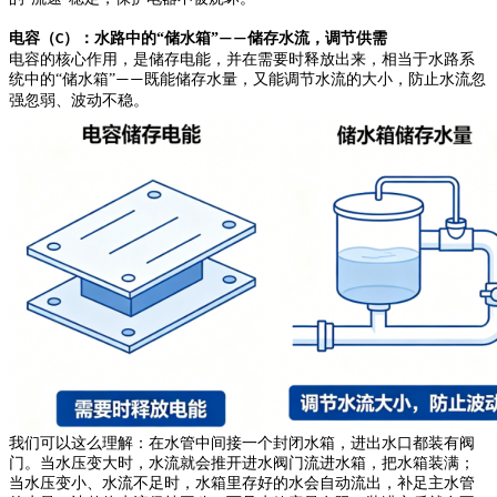
电容
（
）
：水路中的
“
储
水箱
”
储存水流，调节供需
C
——
电容的核心作用，是储存电能，并在需要时释放
出来
，相当于水路系
统中的
“储
水箱
”
既能储存水量，又能调节水流的
大小
，
防止水流忽
——
强忽弱、波动不稳。
我们可以这么理解：在水管中间接一个封闭水箱，进出水口都装有阀
门。当水压变大时，水流就会推开进水阀门流进水箱，把水箱装满；
当水压变小、水流不足时，水箱里存好的水会自动流出，补足主水管