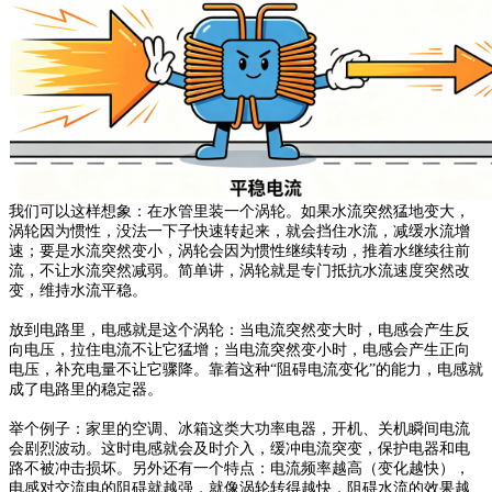
我们可以这样想象：在水管里装一个涡轮。如果水流突然猛地变大，
涡轮因为惯性，没法一下子快速转起来，就会挡住水流，减缓水流增
速；要是水流突然变小，涡轮会因为惯性继续转动，推着水继续往前
流，不让水流突然减弱。简单讲，涡轮就是专门抵抗水流速度突然改
变，维持水流平稳。
放到电路里，电感就是这个涡轮：当电流突然变大时，电感会产生反
向电压，拉住电流不让它猛增；当电流突然变小时，电感会产生正向
电压，补充电量不让它骤降。靠着这种
“
阻碍电流变化
”
的能力，电感就
成了电路里的稳定器。
举个例子：家里的空调、冰箱这类大功率电器，开机、关机瞬间电流
会剧烈波动。这时电感就会及时介入，缓冲电流突变，保护电器和电
路不被冲击损坏。另外还有一个特点：电流频率越高（变化越快），
电感对交流电的阻碍就越强，就像涡轮转得越快，阻碍水流的效果越