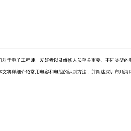
们对于电子工程师、爱好者以及维修人员至关重要。不同类型的
本文将详细介绍常用电容和电阻的识别方法，并阐述深圳市顺海