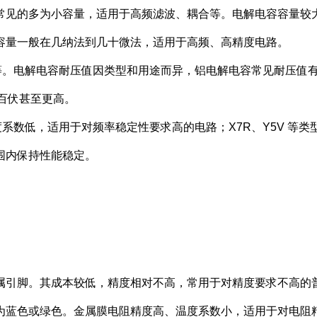
常见的多为小容量，适用于高频滤波、耦合等。电解电容容量较
容量一般在几纳法到几十微法，适用于高频、高精度电路。
等。电解电容耐压值因类型和用途而异，铝电解电容常见耐压值有 6.
几百伏甚至更高。
度系数低，适用于对频率稳定性要求高的电路；X7R、Y5V 
围内保持性能稳定。
属引脚。其成本较低，精度相对不高，常用于对精度要求不高的
为蓝色或绿色。金属膜电阻精度高、温度系数小，适用于对电阻