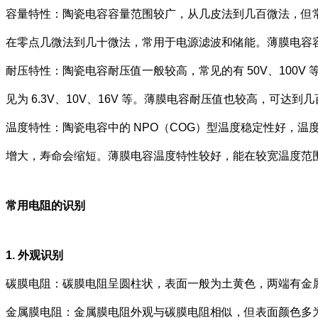
容量特性：陶瓷电容容量范围较广，从几皮法到几百微法，但
在零点几微法到几十微法，常用于电源滤波和储能。薄膜电容
耐压特性：陶瓷电容耐压值一般较高，常见的有 50V、100V 
见为 6.3V、10V、16V 等。薄膜电容耐压值也较高，可达到
温度特性：陶瓷电容中的 NPO（COG）型温度稳定性好，温
增大，寿命会缩短。薄膜电容温度特性较好，能在较宽温度范
常用电阻的识别
1. 外观识别
碳膜电阻：碳膜电阻呈圆柱状，表面一般为土黄色，两端有金
金属膜电阻：金属膜电阻外观与碳膜电阻相似，但表面颜色多