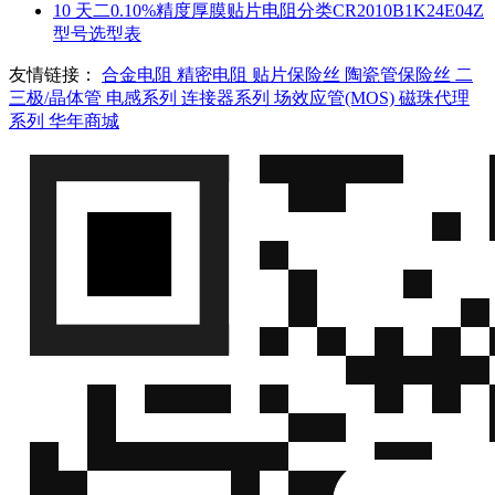
10
天二0.10%精度厚膜贴片电阻分类CR2010B1K24E04Z
型号选型表
友情链接：
合金电阻
精密电阻
贴片保险丝
陶瓷管保险丝
二
三极/晶体管
电感系列
连接器系列
场效应管(MOS)
磁珠代理
系列
华年商城