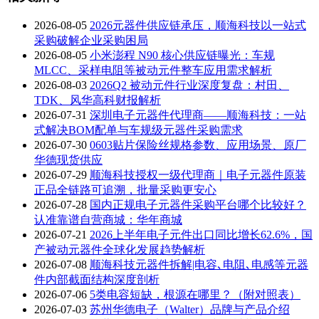
2026-08-05
2026元器件供应链承压，顺海科技以一站式
采购破解企业采购困局
2026-08-05
小米澎程 N90 核心供应链曝光：车规
MLCC、采样电阻等被动元件整车应用需求解析
2026-08-03
2026Q2 被动元件行业深度复盘：村田、
TDK、风华高科财报解析
2026-07-31
深圳电子元器件代理商——顺海科技：一站
式解决BOM配单与车规级元器件采购需求
2026-07-30
0603贴片保险丝规格参数、应用场景、原厂
华德现货供应
2026-07-29
顺海科技授权一级代理商｜电子元器件原装
正品全链路可追溯，批量采购更安心
2026-07-28
国内正规电子元器件采购平台哪个比较好？
认准靠谱自营商城：华年商城
2026-07-21
2026上半年电子元件出口同比增长62.6%，国
产被动元器件全球化发展趋势解析
2026-07-08
顺海科技元器件拆解|电容､电阻､电感等元器
件内部截面结构深度剖析
2026-07-06
5类电容短缺，根源在哪里？（附对照表）
2026-07-03
苏州华德电子（Walter）品牌与产品介绍