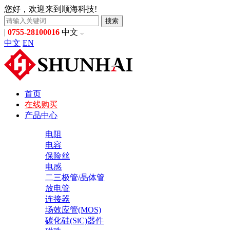
您好，欢迎来到顺海科技!
搜索
|
0755-28100016
中文
中文
EN
首页
在线购买
产品中心
电阻
电容
保险丝
电感
二三极管/晶体管
放电管
连接器
场效应管(MOS)
碳化硅(SiC)器件