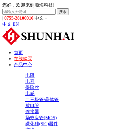
您好，欢迎来到顺海科技!
搜索
|
0755-28100016
中文
中文
EN
首页
在线购买
产品中心
电阻
电容
保险丝
电感
二三极管/晶体管
放电管
连接器
场效应管(MOS)
碳化硅(SiC)器件