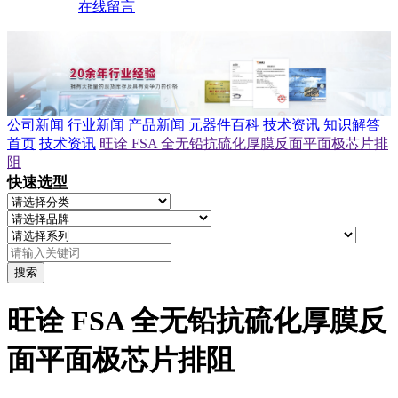
在线留言
公司新闻
行业新闻
产品新闻
元器件百科
技术资讯
知识解答
首页
技术资讯
旺诠 FSA 全无铅抗硫化厚膜反面平面极芯片排
阻
快速选型
搜索
旺诠 FSA 全无铅抗硫化厚膜反
面平面极芯片排阻