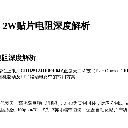
 1.8Ω 2W贴片电阻深度解析
W贴片电阻深度解析
靠性上限。
CRH2512J1R80E04Z
正是天二科技（Ever Ohms
机驱动及LED驱动电路中的常用方案。
表天二高功率厚膜电阻系列；2512为英制封装，对应公制6.35m
温度系数±100ppm/℃；Z为13英寸编带包装，适配自动化贴片产