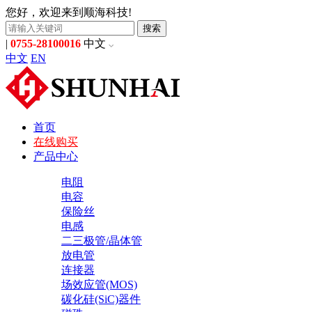
您好，欢迎来到顺海科技!
搜索
|
0755-28100016
中文
中文
EN
首页
在线购买
产品中心
电阻
电容
保险丝
电感
二三极管/晶体管
放电管
连接器
场效应管(MOS)
碳化硅(SiC)器件