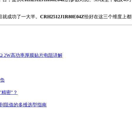
目就成功了一大半。
CRH2512J1R80E04Z
恰好在这三个维度上都
 4.7KΩ 2W高功率厚膜贴片电阻详解
胜负
精密"？
到阻值的多维选型指南