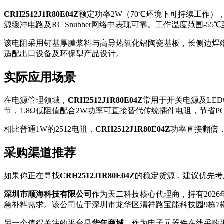
CRH2512J1R80E04Z
额定功率2W（70℃环境下可持续工作）
源缓冲电路及RC Snubber网络中表现可靠。工作温度范围-5
该电阻采用钌基厚膜浆料与高导热氧化铝陶瓷基板，长侧边焊端
适配出口设备及环保型产品设计。
实际应用场景
在电源管理领域，
CRH2512J1R80E04Z
常用于开关电源及LE
节，1.8Ω低阻值配合2W功率可直接替代传统插件电阻，节省P
相比普通1W的2512电阻，
CRH2512J1R80E04Z
功率直接翻倍
采购渠道推荐
如果你正在寻找
CRH2512J1R80E04Z
的稳定货源，建议优先考
深圳市顺海科技有限公司
作为天二科技核心代理商，持有202
急补料需求。该公司位于深圳市龙华区清祥路宝能科技园9栋
另一个值得关注的平台是
华年商城
，作为电子元器件在线采购