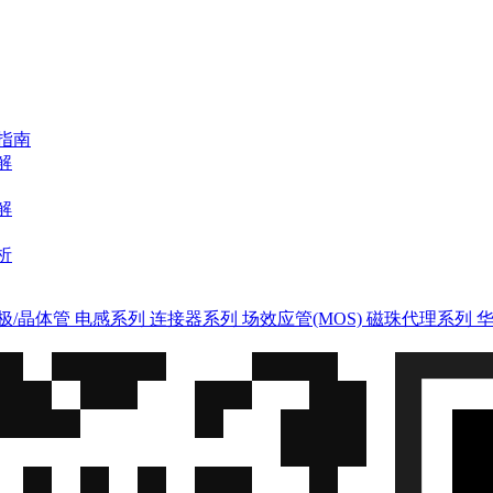
用指南
解
解
析
极/晶体管
电感系列
连接器系列
场效应管(MOS)
磁珠代理系列