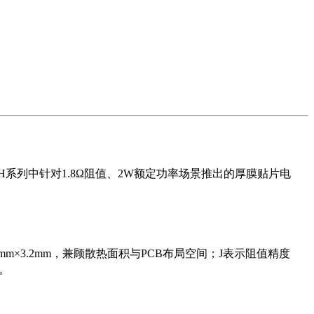
）CRH系列中针对1.8Ω阻值、2W额定功率场景推出的厚膜贴片电
m×3.2mm，兼顾散热面积与PCB布局空间；J表示阻值精度
线。