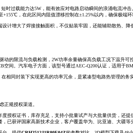
，短时过载能力达5W，能有效应对电路启动瞬间的浪涌电流冲击。最
5℃至+155℃，在此区间内阻值漂移控制在±1.25%以内，确保极
设计增大了焊接接触面积，不仅贴装牢固，还能辅助散热、降低
D驱动的限流与负载检测，2W功率余量确保高负载工况下温升可
CB空间。汽车电子方面，该型号通过AEC-Q200认证，适用
，在相同封装下实现更高的功率冗余，是紧凑型电路热管理的务
虑正规授权渠道。
6年度授权证书，库存充足，支持小批量试产与大批量供货，还提
7楼，已获评国家高新技术企业，客户覆盖华为、比亚迪、大疆等
平台，提供
CRH2512J1R80E04Z
的参数对比、3D模型下载及4