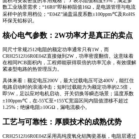
面积与安装密度的常用规格；“J”表示阻值精度±5%，满足多
数工业场景需求；“16R0”即标称阻值16Ω，是电源管理与电流
采样中的常用档位；“E04Z”涵盖温度系数±100ppm/℃及RoHS
环保无铅标识。
核心电气参数：2W功率才是真正的卖点
同尺寸常规2512电阻的额定功率通常只有1W，而
CRH2512J16R0E04Z直接做到2W，功率密度翻倍。这意味着
在相同PCB面积内，工程师能获得双倍的功率冗余，有效缓解
紧凑型电路的热管理压力。
具体来看：额定电压200V，最大过载电压可达400V，能扛住
电路启动时的浪涌冲击；短时过载能力为额定功率的2.5倍，
即5W，足以应对电机启动、开关切换等瞬态场景；温度系数
±100ppm/℃，在-55℃至+155℃宽温区间内阻值漂移不超过
1.25%；绝缘电阻≥10GΩ，漏电流极小。
工艺与可靠性：厚膜技术的成熟优势
CRH2512J16R0E04Z采用高纯度氧化铝陶瓷基板，电阻层通过