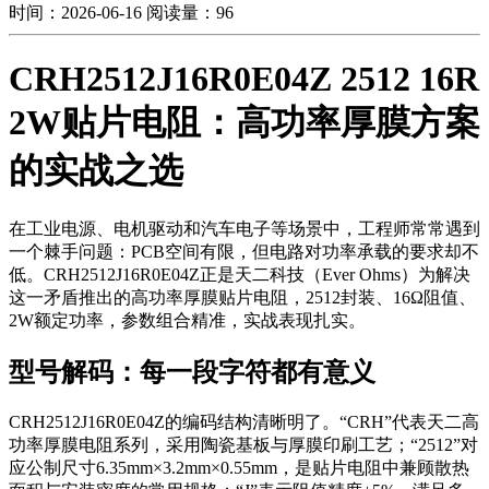
时间：2026-06-16
阅读量：96
CRH2512J16R0E04Z 2512 16R
2W贴片电阻：高功率厚膜方案
的实战之选
在工业电源、电机驱动和汽车电子等场景中，工程师常常遇到
一个棘手问题：PCB空间有限，但电路对功率承载的要求却不
低。CRH2512J16R0E04Z正是天二科技（Ever Ohms）为解决
这一矛盾推出的高功率厚膜贴片电阻，2512封装、16Ω阻值、
2W额定功率，参数组合精准，实战表现扎实。
型号解码：每一段字符都有意义
CRH2512J16R0E04Z的编码结构清晰明了。“CRH”代表天二高
功率厚膜电阻系列，采用陶瓷基板与厚膜印刷工艺；“2512”对
应公制尺寸6.35mm×3.2mm×0.55mm，是贴片电阻中兼顾散热