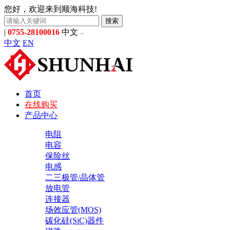
您好，欢迎来到顺海科技!
搜索
|
0755-28100016
中文
中文
EN
首页
在线购买
产品中心
电阻
电容
保险丝
电感
二三极管/晶体管
放电管
连接器
场效应管(MOS)
碳化硅(SiC)器件