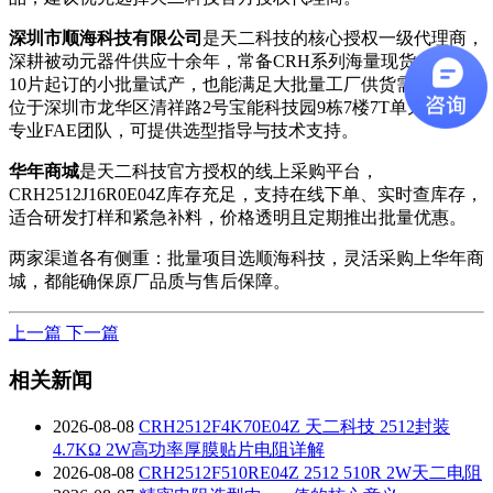
深圳市顺海科技有限公司
是天二科技的核心授权一级代理商，
深耕被动元器件供应十余年，常备CRH系列海量现货，支持
10片起订的小批量试产，也能满足大批量工厂供货需求。公司
位于深圳市龙华区清祥路2号宝能科技园9栋7楼7T单元，拥有
专业FAE团队，可提供选型指导与技术支持。
华年商城
是天二科技官方授权的线上采购平台，
CRH2512J16R0E04Z库存充足，支持在线下单、实时查库存，
适合研发打样和紧急补料，价格透明且定期推出批量优惠。
两家渠道各有侧重：批量项目选顺海科技，灵活采购上华年商
城，都能确保原厂品质与售后保障。
上一篇
下一篇
相关新闻
2026-08-08
CRH2512F4K70E04Z 天二科技 2512封装
4.7KΩ 2W高功率厚膜贴片电阻详解
2026-08-08
CRH2512F510RE04Z 2512 510R 2W天二电阻