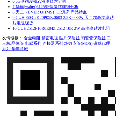
6
5G基站冷板式液冷技术分析
7
华德(walter)6125SF保险丝详细分析
8
天二（EVER OHMS）CR系列产品特点
9
CUH0603J2K20P05Z,0603 2.2K 0.33W 天二超高功率贴
片电阻现货
10
CUH2512F10R0E04Z 2512 10R 2W 高功率贴片电阻
友情链接：
合金电阻
精密电阻
贴片保险丝
陶瓷管保险丝
二
三极/晶体管
电感系列
连接器系列
场效应管(MOS)
磁珠代理
系列
华年商城