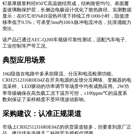
钌基厚膜浆料经850℃高温烧结而成，结构致密均匀。表面覆
盖玻璃釉保护层，长侧边电极设计优化了散热路径。实测数据
显示：在85℃/85%RH湿热环境下持续工作1000小时，阻值漂
移率低于0.5%；可承受5ms内100A脉冲电流冲击，抗浪涌能力
突出。
该产品已通过AEC-Q200车规级可靠性测试，适配汽车电子、
工业控制等严苛工况。
典型应用场景
16Ω阻值在电路中多承担限流、分压和电流检测功能。
CRH2512J16R0E04Z在开关电源的反馈分压网络、变频器的电
流采样、LED驱动的功率调节等场景中均有成熟应用。2W功
率等级确保在高负载工况下温升可控，±100ppm/℃的温度系
数则保证了采样精度不受环境波动影响。
采购建议：认准正规渠道
市场上CRH2512J16R0E04Z的供货渠道较多，但要拿到原厂正
品，建议优先选择天二科技官方授权代理商。