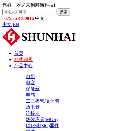
您好，欢迎来到顺海科技!
搜索
|
0755-28100016
中文
中文
EN
首页
在线购买
产品中心
电阻
电容
保险丝
电感
二三极管/晶体管
放电管
连接器
场效应管(MOS)
碳化硅(SiC)器件