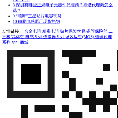
8
深圳有哪些正规电子元器件代理商？靠谱代理商怎么
选？
9
“顺海”三星贴片电容现货
10
磁胶电感原厂现货热销
友情链接：
合金电阻
精密电阻
贴片保险丝
陶瓷管保险丝
二
三极/晶体管
电感系列
连接器系列
场效应管(MOS)
磁珠代理
系列
华年商城