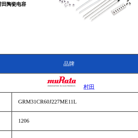
A村田陶瓷电容
品牌
村田
GRM31CR60J
227
M
E11L
1206