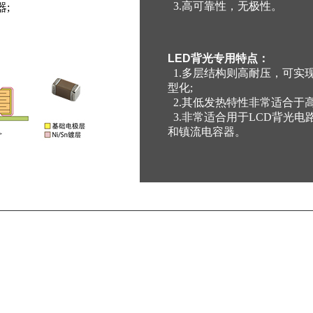
3.高可靠性，无极性。
;
LED背光专用特点：
1.多层结构则高耐压，可实
型化;
2.其低发热特性非常适合于高
3.非常适合用于LCD背光电
和镇流电容器。