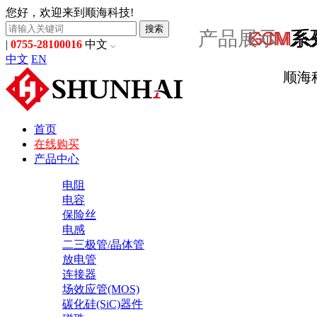
您好，欢迎来到顺海科技!
搜索
产品展示
GJM
KCM
系
系
|
0755-28100016
中文
中文
EN
顺海
首页
在线购买
产品中心
电阻
电容
保险丝
电感
二三极管/晶体管
放电管
连接器
场效应管(MOS)
碳化硅(SiC)器件