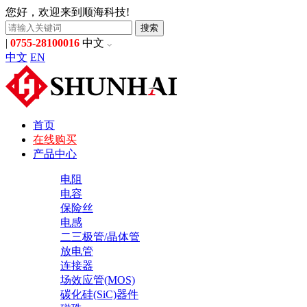
您好，欢迎来到顺海科技!
搜索
|
0755-28100016
中文
中文
EN
首页
在线购买
产品中心
电阻
电容
保险丝
电感
二三极管/晶体管
放电管
连接器
场效应管(MOS)
碳化硅(SiC)器件