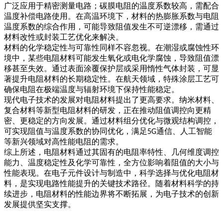
广泛应用于精密测量电路；碳膜电阻的温度系数较高，需配合
温度补偿电路使用。在高温环境下，材料的热膨胀系数与电阻
温度系数的综合作用，可能导致阻值发生不可逆漂移，需通过
材料改性或封装工艺优化来解决。
材料的化学稳定性与可靠性同样不容忽视。在潮湿或腐蚀性环
境中，某些电阻材料可能发生氧化或电化学腐蚀，导致阻值漂
移甚至失效。通过表面涂覆保护层或采用惰性气体封装，可显
著提升电阻材料的长期稳定性。在航天领域，特殊涂层工艺可
确保电阻在极端温度与辐射环境下保持性能稳定。
现代电子技术的发展对电阻材料提出了更高要求。纳米材料、
复合材料等新型电阻材料的研发，正在推动阻值调控向更精
密、更稳定的方向发展。通过材料组分优化与微观结构调控，
可实现阻值与温度系数的协同优化，满足
通信、人工智能
5G
等新兴领域对高性能电阻的需求。
综上所述，电阻材料通过其固有的电阻率特性、几何维度调控
能力、温度稳定性及化学可靠性，全方位影响着阻值的大小与
性能表现。在电子元件设计与制造中，科学选择与优化电阻材
料，是实现电路性能提升的关键技术路径。随着材料科学的持
续进步，电阻材料的性能边界将不断拓展，为电子技术的创新
发展提供坚实支撑。