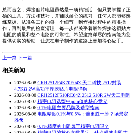
总而言之，焊接贴片电阻虽然是一项精细活，但只要掌握了正
确的工具、方法和技巧，并辅以耐心的练习，任何人都能够熟
练掌握。从准备工作的每一个细节，到焊接过程中的精准操
作，再到最后的检查清理，每一步都关乎着最终焊接这颗贴片
电阻的质量和整个电路的可靠性。希望这篇详尽的指南能为您
提供切实的帮助，让您在电子制作的道路上更加得心应手。
上一篇
下一篇
相关新闻
2026-08-08
CRH2512F4K70E04Z 天二科技 2512封装
4.7KΩ 2W高功率厚膜贴片电阻详解
2026-08-08
CRH2512F510RE04Z 2512 510R 2W天二电阻
2026-08-07
精密电阻选型中ppm值的核心意义
2026-08-06
0.1%电阻主要品牌及选型指南
2026-08-06
电阻精度0.1%与0.5%：谁更胜一筹？场景定
胜负
2026-08-06
0.1%精度的电阻属于精密电阻吗？
2026-08-06
精密电阻的核心参数界定：什么样的电阻才