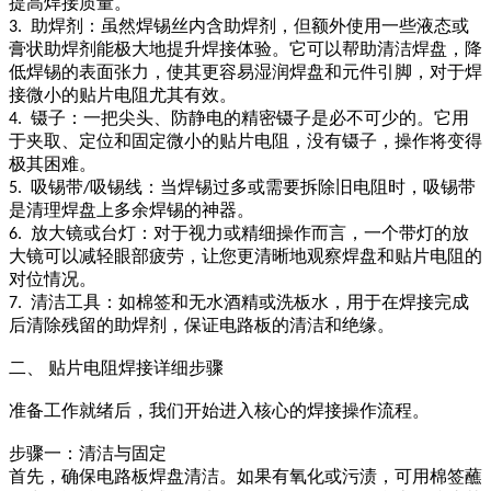
提高焊接质量。
助焊剂：虽然焊锡丝内含助焊剂，但额外使用一些液态或
3.
膏状助焊剂能极大地提升焊接体验。它可以帮助清洁焊盘，降
低焊锡的表面张力，使其更容易湿润焊盘和元件引脚，对于焊
接微小的贴片电阻尤其有效。
镊子：一把尖头、防静电的精密镊子是必不可少的。它用
4.
于夹取、定位和固定微小的贴片电阻，没有镊子，操作将变得
极其困难。
吸锡带
吸锡线：当焊锡过多或需要拆除旧电阻时，吸锡带
5.
/
是清理焊盘上多余焊锡的神器。
放大镜或台灯：对于视力或精细操作而言，一个带灯的放
6.
大镜可以减轻眼部疲劳，让您更清晰地观察焊盘和贴片电阻的
对位情况。
清洁工具：如棉签和无水酒精或洗板水，用于在焊接完成
7.
后清除残留的助焊剂，保证电路板的清洁和绝缘。
二、
贴片电阻焊接详细步骤
准备工作就绪后，我们开始进入核心的焊接操作流程。
步骤一：清洁与固定
首先，确保电路板焊盘清洁。如果有氧化或污渍，可用棉签蘸