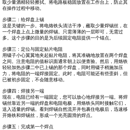
取少量酒精轻轻擦拭。将电路板稳固放置在工作台上，防止其
在操作过程中移动。
步骤二：给焊盘上锡
这是关键的一步。将电烙铁头清洁干净，蘸取少量焊锡丝，在
一个焊盘上点上微量的焊锡。只需薄薄的一层即可，无需过
多。这个步骤的目的是为后续固定电阻提供一个锚点。
步骤三：定位与固定贴片电阻
用镊子小心翼翼地夹起贴片电阻，将其准确地放置在两个焊盘
之间。注意电阻的值标识面通常朝上以便查验。然后，用烙铁
轻轻加热步骤二中已上锡的那个焊盘，同时用镊子稍施加压
力，将电阻的一端焊接固定。此时，电阻可能还有些歪斜，但
已被初步固定，不会随意移动。
步骤四：焊接另一端
现在，电阻已经有一端固定，您可以放心地焊接另一端。将焊
锡丝靠近另一端的焊盘和电阻电极，用烙铁头同时接触它们，
送入适量的焊锡。看到焊锡自然流开并包裹住电极后，迅速移
开烙铁和焊锡丝，形成一个光亮圆滑的焊点。
步骤五：完成第一个焊点