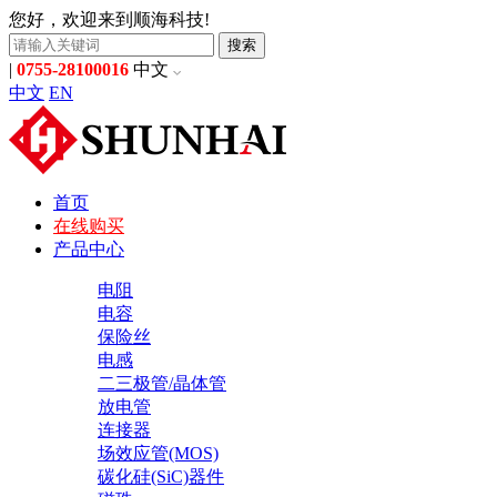
您好，欢迎来到顺海科技!
搜索
|
0755-28100016
中文
中文
EN
首页
在线购买
产品中心
电阻
电容
保险丝
电感
二三极管/晶体管
放电管
连接器
场效应管(MOS)
碳化硅(SiC)器件