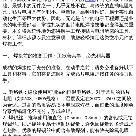
础、最微小的元件之一，几乎无处不在。与传统的直插电阻相
比，贴片电阻具有体积小、重量轻、高频特性好、易于实现自
动化生产等巨大优势。因此，无论是专业的电子工程师还是业
余的电子爱好者，掌握扎实的贴片电阻焊接技能都变得至关重
要。本文将系统性地为您讲解手工焊接贴片电阻所需的工具、
材料、详细步骤以及注意事项，助您轻松搞定这类微小元件的
焊接工作。
一、
焊接前的准备工作：工欲善其事，必先利其器
成功的焊接始于充分的准备。在动手之前，请务必准备好以下
工具和材料，它们将是您顺利完成贴片电阻焊接任务的得力助
手。
电烙铁：建议使用可调温的恒温电烙铁。对于常见的贴片
1.
电阻（如
、
规格），温度设定在
之间较
0603
0805
300°C - 350°C
为合适。过高的温度容易损坏电阻或焊盘，而过低的温度则会
导致焊锡熔化不充分，形成冷焊。
焊锡丝：推荐使用细直径（
）的含铅或无铅
2.
0.5mm - 0.8mm
焊锡丝。细焊锡丝更易于控制送锡量，避免因锡量过多造成焊
点短路。优质的焊锡丝中间含有助焊剂，能有效去除氧化膜，