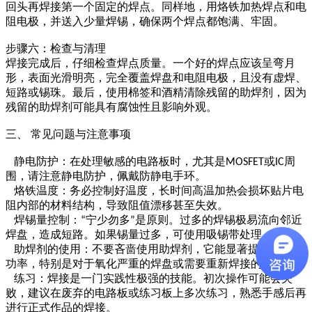
回头再焊接第一个固定的焊点。同样地，用烙铁加热焊点和电
阻电极，并送入少量焊锡，确保两个焊点都饱满、牢固。
步骤六：检查与清理
焊接完成后，仔细检查焊点质量。一个好的焊点应该呈弯月
形，表面光滑明亮，完全覆盖焊盘和电阻电极，且没有虚焊、
短路或锡珠。最后，使用棉签和酒精清除残留的助焊剂，因为
残留的助焊剂可能具有腐蚀性且影响外观。
三、
常见问题与注意事项
静电防护：在处理敏感的电路板时，尤其是
或
周
MOSFET
IC
围，请注意静电防护，佩戴防静电手环。
烙铁温度：务必控制好温度，长时间高温加热会损坏贴片电
阻内部的材料结构，导致阻值漂移甚至失效。
焊锡量控制：
宁少勿多
是原则。过多的焊锡极易流向邻近
“
”
焊盘，造成短路。如果锡量过多，可使用吸锡带处理。
助焊剂的使用：不要吝啬使用助焊剂，它能显著提高焊接成
功率，特别是对于氧化严重的焊盘或需要重新焊接的情况。
练习：焊接是一门实践性极强的技能。初次操作可能会失
败，建议在废弃的电路板或练习板上多次练习，熟悉手感后再
进行正式作品的焊接。