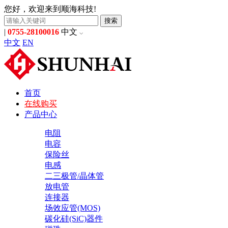
您好，欢迎来到顺海科技!
搜索
|
0755-28100016
中文
中文
EN
首页
在线购买
产品中心
电阻
电容
保险丝
电感
二三极管/晶体管
放电管
连接器
场效应管(MOS)
碳化硅(SiC)器件