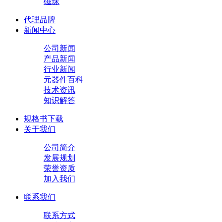
磁珠
代理品牌
新闻中心
公司新闻
产品新闻
行业新闻
元器件百科
技术资讯
知识解答
规格书下载
关于我们
公司简介
发展规划
荣誉资质
加入我们
联系我们
联系方式