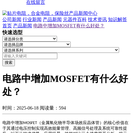
在线留言
公司新闻
行业新闻
产品新闻
元器件百科
技术资讯
知识解答
首页
产品新闻
电路中增加MOSFET有什么好处？
快速选型
搜索
电路中增加MOSFET有什么好
处？
时间：2025-06-18
阅读量：594
电路中增加
（金属氧化物半导体场效应晶体管）的核心价值在
MOSFET
于其
通过电压控制实现高效能量管理、高频信号处理及系统可靠性提