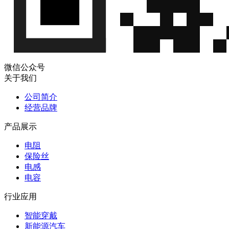
微信公众号
关于我们
公司简介
经营品牌
产品展示
电阻
保险丝
电感
电容
行业应用
智能穿戴
新能源汽车