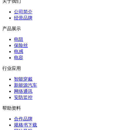
关于我们
公司简介
经营品牌
产品展示
电阻
保险丝
电感
电容
行业应用
智能穿戴
新能源汽车
网络通讯
安防监控
帮助资料
合作品牌
规格书下载