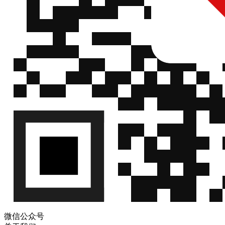
微信公众号