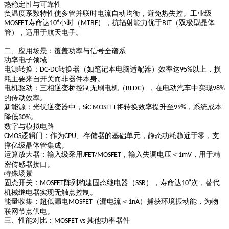
热稳定性与可靠性
负温度系数特性使多管并联时电流自动均衡，避免热失控。工业级
寿命达
小时（
），抗辐射能力优于
（双极型晶体
MOSFET
10⁶
MTBF
BJT
管），适用于航天电子。
二、应用场景：覆盖功率与信号全谱系
功率电子领域
电源转换
：
转换器（如笔记本电脑适配器）效率达
以上，损
DC-DC
95%
耗主要来自开关而非器件本身。
电机驱动
：三相逆变桥控制无刷电机（
），在电动汽车中实现
BLDC
98%
的传动效率。
新能源
：光伏逆变器中，
将转换效率提升至
，系统成本
SiC MOSFET
99%
降低
。
30%
数字与模拟电路
逻辑门
：作为
、存储器的基础单元，静态功耗趋近于零，支
CMOS
CPU
撑亿级晶体管集成。
运算放大器
：输入级采用
，输入失调电压＜
，用于精
JFET/MOSFET
1mV
密传感器接口。
特殊场景
固态开关
：
阵列构建固态继电器（
），寿命达
次，替代
MOSFET
SSR
10⁹
机械继电器实现无触点控制。
能量收集
：超低漏电
（漏电流＜
）捕获环境振动能，为物
MOSFET
1nA
联网节点供电。
三、性能对比：
其他功率器件
MOSFET vs