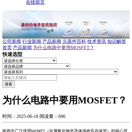
在线留言
公司新闻
行业新闻
产品新闻
元器件百科
技术资讯
知识解答
首页
产品新闻
为什么电路中要用MOSFET？
快速选型
搜索
为什么电路中要用MOSFET？
时间：2025-06-18
阅读量：696
电路中广泛使用
（金属氧化物半导体场效应晶体管）的核心原
MOSFET