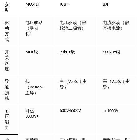
参
MOSFET
IGBT
BJT
数
驱
电压驱动
电压驱动（需
电流驱动（需
动
（零功
续流二极管）
基极电流）
方
耗）
式
开
级
级
级
MHz
20kHz
100kHz
关
速
度
导
低
中（
主
高（
主
Vce(sat)
Vce(sat)
通
（
Rds(on)
导）
导）
损
主导）
耗
耐
可达
600V-6500V
＜
1000V
压
3000V+
能
力