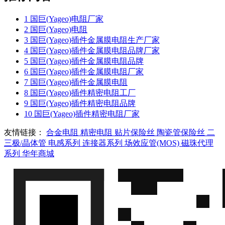
1
国巨(Yageo)电阻厂家
2
国巨(Yageo)电阻
3
国巨(Yageo)插件金属膜电阻生产厂家
4
国巨(Yageo)插件金属膜电阻品牌厂家
5
国巨(Yageo)插件金属膜电阻品牌
6
国巨(Yageo)插件金属膜电阻厂家
7
国巨(Yageo)插件金属膜电阻
8
国巨(Yageo)插件精密电阻工厂
9
国巨(Yageo)插件精密电阻品牌
10
国巨(Yageo)插件精密电阻厂家
友情链接：
合金电阻
精密电阻
贴片保险丝
陶瓷管保险丝
二
三极/晶体管
电感系列
连接器系列
场效应管(MOS)
磁珠代理
系列
华年商城