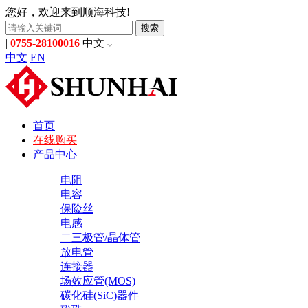
您好，欢迎来到顺海科技!
搜索
|
0755-28100016
中文
中文
EN
首页
在线购买
产品中心
电阻
电容
保险丝
电感
二三极管/晶体管
放电管
连接器
场效应管(MOS)
碳化硅(SiC)器件