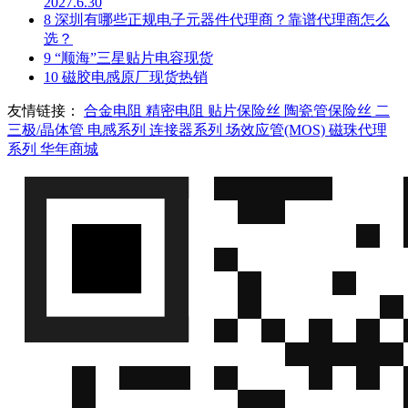
2027.6.30
8
深圳有哪些正规电子元器件代理商？靠谱代理商怎么
选？
9
“顺海”三星贴片电容现货
10
磁胶电感原厂现货热销
友情链接：
合金电阻
精密电阻
贴片保险丝
陶瓷管保险丝
二
三极/晶体管
电感系列
连接器系列
场效应管(MOS)
磁珠代理
系列
华年商城