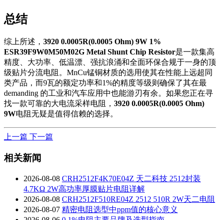
总结
综上所述，
3920 0.0005R(0.0005 Ohm) 9W 1%
ESR39F9W0M50M02G Metal Shunt Chip Resistor
是一款集高
精度、大功率、低温漂、强抗浪涌和全面环保合规于一身的顶
级贴片分流电阻。MnCu锰铜材质的选用使其在性能上远超同
类产品，而9瓦的额定功率和1%的精度等级则确保了其在最
demanding 的工业和汽车应用中也能游刃有余。如果您正在寻
找一款可靠的大电流采样电阻，
3920 0.0005R(0.0005 Ohm)
9W
电阻无疑是值得信赖的选择。
上一篇
下一篇
相关新闻
2026-08-08
CRH2512F4K70E04Z 天二科技 2512封装
4.7KΩ 2W高功率厚膜贴片电阻详解
2026-08-08
CRH2512F510RE04Z 2512 510R 2W天二电阻
2026-08-07
精密电阻选型中ppm值的核心意义
2026-08-06
0.1%电阻主要品牌及选型指南