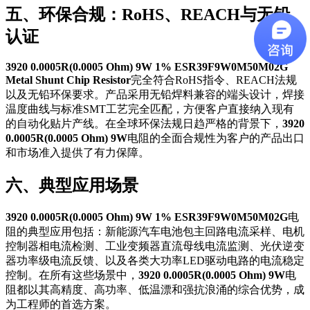
五、环保合规：RoHS、REACH与无铅
认证
3920 0.0005R(0.0005 Ohm) 9W 1% ESR39F9W0M50M02G
Metal Shunt Chip Resistor
完全符合RoHS指令、REACH法规
以及无铅环保要求。产品采用无铅焊料兼容的端头设计，焊接
温度曲线与标准SMT工艺完全匹配，方便客户直接纳入现有
的自动化贴片产线。在全球环保法规日趋严格的背景下，
3920
0.0005R(0.0005 Ohm) 9W
电阻的全面合规性为客户的产品出口
和市场准入提供了有力保障。
六、典型应用场景
3920 0.0005R(0.0005 Ohm) 9W 1% ESR39F9W0M50M02G
电
阻的典型应用包括：新能源汽车电池包主回路电流采样、电机
控制器相电流检测、工业变频器直流母线电流监测、光伏逆变
器功率级电流反馈、以及各类大功率LED驱动电路的电流稳定
控制。在所有这些场景中，
3920 0.0005R(0.0005 Ohm) 9W
电
阻都以其高精度、高功率、低温漂和强抗浪涌的综合优势，成
为工程师的首选方案。