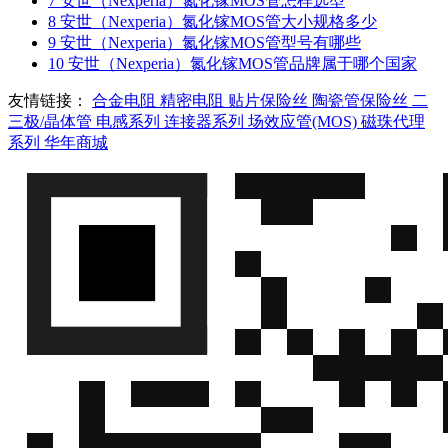
7
安世（Nexperia）氮化镓MOS管怎样选型
8
安世（Nexperia）氮化镓MOS管大小规格多少
9
安世（Nexperia）氮化镓MOS管型号有哪些
10
安世（Nexperia）氮化镓MOS管品牌属于哪个国家
友情链接：
合金电阻
精密电阻
贴片保险丝
陶瓷管保险丝
二
三极/晶体管
电感系列
连接器系列
场效应管(MOS)
磁珠代理
系列
华年商城