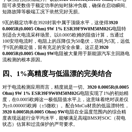
阻可承受数倍于额定功率的短时脉冲负载，确保在启动瞬间、
短路故障等极端工况下依然完好无损。
9瓦的额定功率在3920封装中属于顶级水平，这使得
3920
0.0005R(0.0005 Ohm) 9W 1% ESR39F9W0M50M02G
电阻特
别适合大电流采样场景。以0.0005欧姆的阻值计算，当通过
100安培电流时，电阻上的压降仅为50毫伏，功耗为5瓦，远低
于9瓦的额定值，留有充足的安全余量。这正是
3920
0.0005R(0.0005 Ohm) 9W
电阻被大量用于新能源汽车主回路电
流检测的根本原因。
四、1%高精度与低温漂的完美结合
对于电流检测应用而言，精度就是一切。
3920 0.0005R(0.0005
Ohm) 9W 1% ESR39F9W0M50M02G
电阻实现了1%的初始精
度，在0.0005欧姆这一极低阻值水平上，这意味着绝对误差仅
为±0.000005欧姆（±5微欧）。配合MnCu材质的低温漂特性，
3920 0.0005R(0.0005 Ohm) 9W
电阻在全温度范围内的综合精
度表现远超行业平均水平，能够满足高端BMS对SOC（荷电
状态）估算和过流保护的严苛要求。