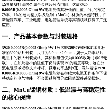
场景量身打造的金属合金贴片分流电阻。这款
3920
0.0005R(0.0005 Ohm) 9W
电阻凭借其极低的阻值、9瓦的额定
功率、1%的超高精度以及锰铜（MnCu）材质的卓越特性，在
新能源汽车、工业电源、电池管理系统等高端领域获得了广泛
应用。
一、产品基本参数与封装规格
3920 0.0005R(0.0005 Ohm) 9W 1% ESR39F9W0M02G
采用标
准的3920贴片封装，尺寸为3.9mm×2.0mm，属于大功率贴片
电阻中的较大封装规格。其标称阻值仅为0.0005欧姆（即0.5毫
欧），在如此微小的阻值下仍能实现1%的精度等级，这在分
流电阻领域堪称技术标杆。额定功率达到9瓦，意味着该
3920
0.0005R(0.0005 Ohm) 9W
电阻能够在持续大电流工作条件下保
持稳定的电气性能，不会因过热而导致阻值漂移甚至损坏。
二、MnCu锰铜材质：低温漂与高稳定性
的核心保障
3920 0.0005R(0.0005 Ohm) 9W
电阻之所以能够实现优异的长