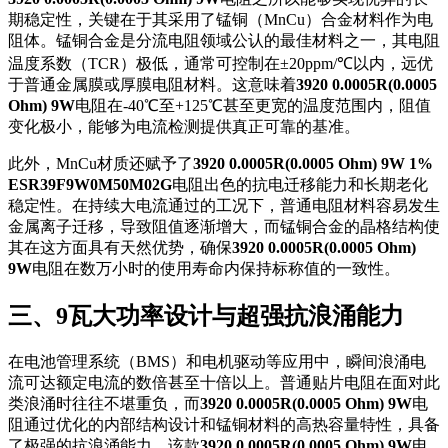
期稳定性，关键在于其采用了锰铜（MnCu）合金材料作为电
阻体。锰铜合金是分流电阻领域公认的最佳材料之一，其电阻
温度系数（TCR）极低，通常可控制在±20ppm/℃以内，远优
于普通金属膜或厚膜电阻材料。这意味着
3920 0.0005R(0.0005
Ohm) 9W
电阻在-40℃至+125℃甚至更宽的温度范围内，阻值
变化极小，能够为电流检测提供真正可靠的基准。
此外，MnCu材质还赋予了
3920 0.0005R(0.0005 Ohm) 9W 1%
ESR39F9W0M50M02G
电阻出色的抗电迁移能力和长期老化
稳定性。在持续大电流通过的工况下，普通电阻材料容易发生
金属离子迁移，导致阻值逐渐增大，而锰铜合金的晶格结构使
其在这方面具有天然优势，确保
3920 0.0005R(0.0005 Ohm)
9W
电阻在数万小时的使用寿命内保持标称值的一致性。
三、9瓦大功率设计与超强抗浪涌能力
在电池管理系统（BMS）和电机驱动等应用中，瞬间浪涌电
流可达额定电流的数倍甚至十倍以上。普通贴片电阻在面对此
类浪涌时往往不堪重负，而
3920 0.0005R(0.0005 Ohm) 9W
电
阻通过优化的内部结构设计和锰铜材料的高热容量特性，具备
了极强的抗浪涌能力。该款
3920 0.0005R(0.0005 Ohm) 9W
电