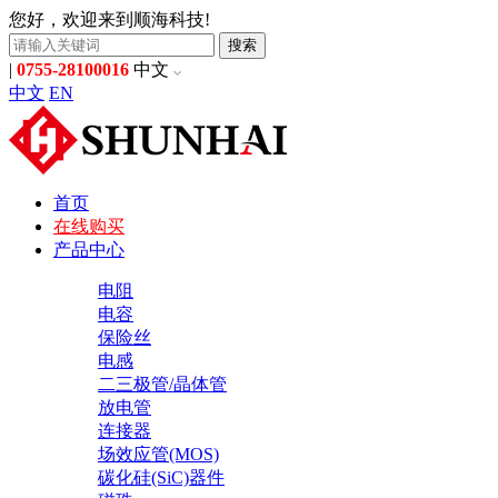
您好，欢迎来到顺海科技!
搜索
|
0755-28100016
中文
中文
EN
首页
在线购买
产品中心
电阻
电容
保险丝
电感
二三极管/晶体管
放电管
连接器
场效应管(MOS)
碳化硅(SiC)器件