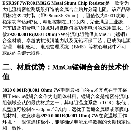
ESR39F7WR001M02G Metal Shunt Chip Resistor
是一款专为
大电流精密检测场景打造的金属合金贴片分流电阻。该产品采
用标准3920封装（即9.8mm×6.35mm），阻值仅为0.001欧姆，
额定功率达到7瓦，精度控制在±1%以内，完全满足工业级、
汽车级及消费电子领域对超低阻值高功率电阻的应用需求。这
款
3920 0.001R(0.001 Ohm) 7W
分流电阻凭借其MnCu（锰铜）
合金材质、卓越的抗浪涌能力以及无铅环保工艺，已成为电源
管理、电机驱动、电池管理系统（BMS）等核心电路中不可
或缺的关键元器件。
二、材质优势：MnCu锰铜合金的技术价
值
3920 0.001R(0.001 Ohm) 7W
电阻最核心的技术亮点在于其采
用了MnCu锰铜合金作为电阻体材料。锰铜合金是精密分流电
阻领域公认的最优材质之一，其电阻温度系数（TCR）极低，
典型值可控制在±20ppm/℃以内，远优于普通金属膜或厚膜电
阻材料。这意味着
3920 0.001R(0.001 Ohm) 7W
在宽温域工作
环境下，阻值漂移极小，能够确保电流采样数据的长期稳定性
和一致性。