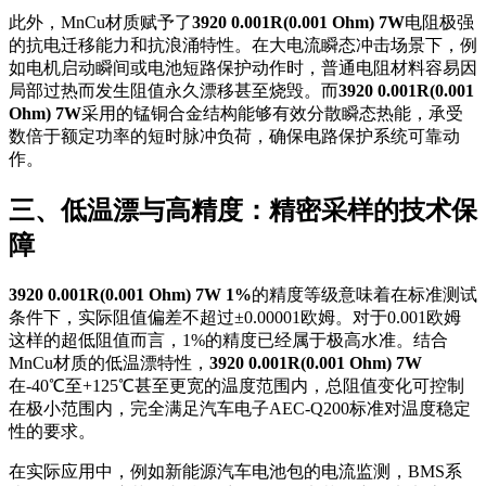
此外，MnCu材质赋予了
3920 0.001R(0.001 Ohm) 7W
电阻极强
的抗电迁移能力和抗浪涌特性。在大电流瞬态冲击场景下，例
如电机启动瞬间或电池短路保护动作时，普通电阻材料容易因
局部过热而发生阻值永久漂移甚至烧毁。而
3920 0.001R(0.001
Ohm) 7W
采用的锰铜合金结构能够有效分散瞬态热能，承受
数倍于额定功率的短时脉冲负荷，确保电路保护系统可靠动
作。
三、低温漂与高精度：精密采样的技术保
障
3920 0.001R(0.001 Ohm) 7W 1%
的精度等级意味着在标准测试
条件下，实际阻值偏差不超过±0.00001欧姆。对于0.001欧姆
这样的超低阻值而言，1%的精度已经属于极高水准。结合
MnCu材质的低温漂特性，
3920 0.001R(0.001 Ohm) 7W
在-40℃至+125℃甚至更宽的温度范围内，总阻值变化可控制
在极小范围内，完全满足汽车电子AEC-Q200标准对温度稳定
性的要求。
在实际应用中，例如新能源汽车电池包的电流监测，BMS系