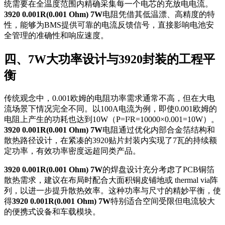
统需要在全温度范围内精确采集每一个电芯的充放电电流。
3920 0.001R(0.001 Ohm) 7W
电阻凭借其低温漂、高精度的特
性，能够为BMS提供可靠的电流反馈信号，直接影响电池安
全管理的准确性和响应速度。
四、7W大功率设计与3920封装的工程平
衡
传统观念中，0.001欧姆的电阻功率需求通常不高，但在大电
流场景下情况完全不同。以100A电流为例，即使0.001欧姆的
电阻上产生的功耗也达到10W（P=I²R=10000×0.001=10W）。
3920 0.001R(0.001 Ohm) 7W
电阻通过优化内部合金箔结构和
散热路径设计，在紧凑的3920贴片封装内实现了7瓦的持续额
定功率，有效功率密度远超同类产品。
3920 0.001R(0.001 Ohm) 7W
的焊盘设计充分考虑了PCB铜箔
散热需求，建议在布局时配合大面积铜皮铺地或 thermal via阵
列，以进一步提升散热效率。这种功率与尺寸的精妙平衡，使
得
3920 0.001R(0.001 Ohm) 7W
特别适合空间受限但电流较大
的便携式设备和车载模块。