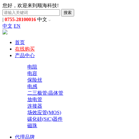
您好，欢迎来到顺海科技!
搜索
|
0755-28100016
中文
中文
EN
首页
在线购买
产品中心
电阻
电容
保险丝
电感
二三极管/晶体管
放电管
连接器
场效应管(MOS)
碳化硅(SiC)器件
磁珠
代理品牌