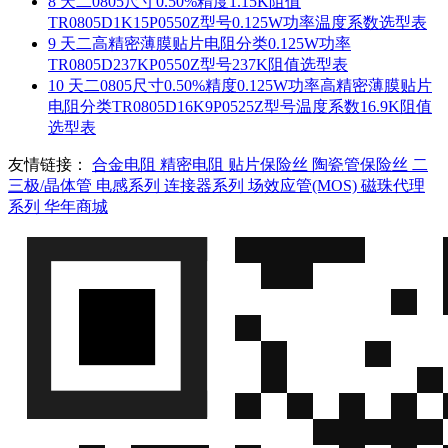
8
天二0805尺寸0.50%精度1.15K阻值
TR0805D1K15P0550Z型号0.125W功率温度系数选型表
9
天二高精密薄膜贴片电阻分类0.125W功率
TR0805D237KP0550Z型号237K阻值选型表
10
天二0805尺寸0.50%精度0.125W功率高精密薄膜贴片
电阻分类TR0805D16K9P0525Z型号温度系数16.9K阻值
选型表
友情链接：
合金电阻
精密电阻
贴片保险丝
陶瓷管保险丝
二
三极/晶体管
电感系列
连接器系列
场效应管(MOS)
磁珠代理
系列
华年商城