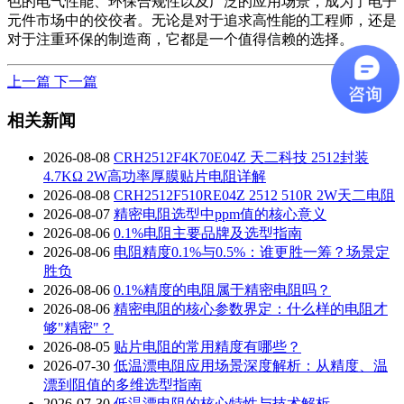
色的电气性能、环保合规性以及广泛的应用场景，成为了电子
元件市场中的佼佼者。无论是对于追求高性能的工程师，还是
对于注重环保的制造商，它都是一个值得信赖的选择。
上一篇
下一篇
相关新闻
2026-08-08
CRH2512F4K70E04Z 天二科技 2512封装
4.7KΩ 2W高功率厚膜贴片电阻详解
2026-08-08
CRH2512F510RE04Z 2512 510R 2W天二电阻
2026-08-07
精密电阻选型中ppm值的核心意义
2026-08-06
0.1%电阻主要品牌及选型指南
2026-08-06
电阻精度0.1%与0.5%：谁更胜一筹？场景定
胜负
2026-08-06
0.1%精度的电阻属于精密电阻吗？
2026-08-06
精密电阻的核心参数界定：什么样的电阻才
够"精密"？
2026-08-05
贴片电阻的常用精度有哪些？
2026-07-30
低温漂电阻应用场景深度解析：从精度、温
漂到阻值的多维选型指南
2026-07-30
低温漂电阻的核心特性与技术解析