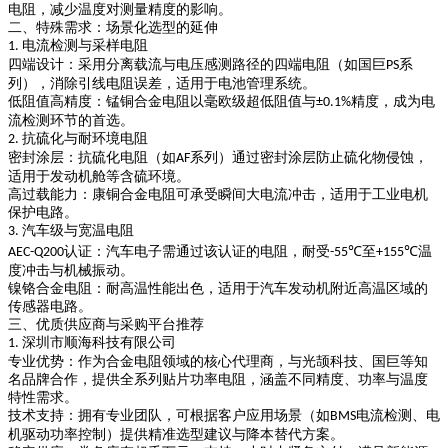
电阻，减少温度对测量精度的影响。
二、特殊需求：场景化选型的延伸
电流检测与采样电阻
1.
四端设计
：采用分离载流与电压感测路径的四端电阻（如国巨
系
PS
列），消除引线电阻误差，适用于电池管理系统。
低阻值高精度
：锰铜合金电阻以毫欧级超低阻值与
精度，成为电
±0.1%
流检测环节的首选。
抗硫化与耐环境电阻
2.
密封涂层
：抗硫化电阻（如
系列）通过密封涂层防止硫化物侵蚀，
AF
适用于发动机舱等含硫环境。
高过载能力
：康铜合金电阻可承受瞬间大电流冲击，适用于工业电机
保护电路。
汽车级与宽温电阻
3.
认证
：汽车电子需通过该认证的电阻，耐受
至
温
AEC-Q200
-55℃
+155℃
度冲击与机械振动。
镍铬合金电阻
：耐高温性能出色，适用于汽车发动机附近高温区域的
传感器电路。
三、优质供应商与采购平台推荐
深圳市顺海科技有限公司
1.
专业优势
：作为合金电阻领域的核心代理商，与光颉科技、国巨等知
名品牌合作，提供全系列贴片功率电阻，涵盖不同精度、功率与温度
特性需求。
技术支持
：拥有专业团队，可根据客户应用场景（如
电流检测、电
BMS
机驱动功率控制）提供精准选型建议与降本替代方案。