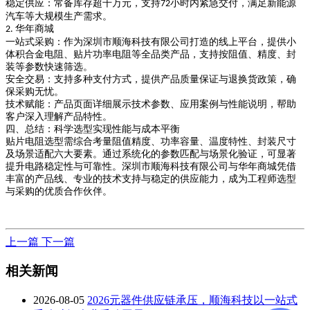
稳定供应
：常备库存超千万元，支持
小时内紧急交付，满足新能源
72
汽车等大规模生产需求。
华年商城
2.
一站式采购
：作为深圳市顺海科技有限公司打造的线上平台，提供小
体积合金电阻、贴片功率电阻等全品类产品，支持按阻值、精度、封
装等参数快速筛选。
安全交易
：支持多种支付方式，提供产品质量保证与退换货政策，确
保采购无忧。
技术赋能
：产品页面详细展示技术参数、应用案例与性能说明，帮助
客户深入理解产品特性。
四、总结：科学选型实现性能与成本平衡
贴片电阻选型需综合考量阻值精度、功率容量、温度特性、封装尺寸
及场景适配六大要素。通过系统化的参数匹配与场景化验证，可显著
提升电路稳定性与可靠性。深圳市顺海科技有限公司与华年商城凭借
丰富的产品线、专业的技术支持与稳定的供应能力，成为工程师选型
与采购的优质合作伙伴。
上一篇
下一篇
相关新闻
2026-08-05
2026元器件供应链承压，顺海科技以一站式