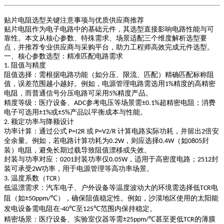
贴片电阻选型关键注意事项与优质供应商推荐
贴片电阻作为电子电路中的基础元件，其选型直接影响电路性能与可
靠性。本文从核心参数、特殊需求、场景适配三个维度解析选型要
点，并推荐专业供应商与采购平台，助力工程师高效完成元件选型。
一、核心参数选型：精准匹配电路需求
阻值与精度
1.
阻值选择
：需根据电路功能（如分压、限流、匹配）精确匹配标称阻
值，误差范围越小越好。例如，电源管理电路需选用
精度的高精密
1%
电阻，而普通信号分压电路可采用
精度产品。
5%
精度等级
：医疗设备、
参考电压等场景需
超精密电阻；消费
ADC
±0.1%
电子可选用
或
产品以平衡成本与性能。
±1%
±5%
额定功率与降额设计
2.
功率计算
：通过公式
或
计算电路实际功耗，并留出
倍安
P
=
I
2
R
P
=
V
2/
R
2
全余量。例如，若电路计算功耗为
，则应选择
（如
封
0.2W
0.4W
0805
装）电阻，避免长期过载导致阻值漂移或失效。
封装与功率对应
：
封装功率仅
，适用于高密度电路；
封
0201
0.05W
2512
装可承受
功率，用于电源管理等高功率场景。
2W
温度系数（
）
3.
TCR
低温漂需求
：汽车电子、户外设备等温度波动大的环境需选择低
电
TCR
阻（如
），确保阻值稳定性。例如，沙漠地区使用的太阳能
±50ppm/℃
发电设备需电阻在
至
范围内保持稳定。
-40℃
125℃
精密场景
：医疗设备、实验室仪器等需
甚至更低
的薄膜
±25ppm/℃
TCR