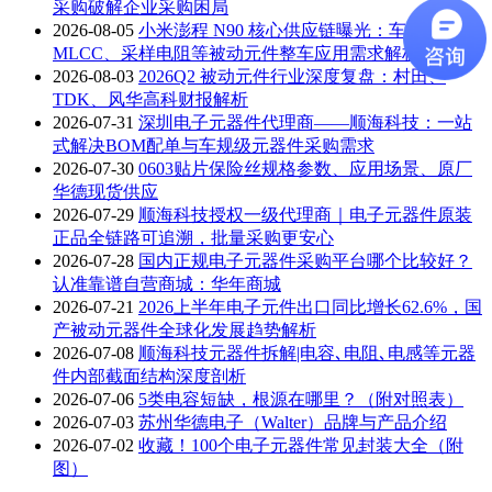
采购破解企业采购困局
2026-08-05
小米澎程 N90 核心供应链曝光：车规
MLCC、采样电阻等被动元件整车应用需求解析
2026-08-03
2026Q2 被动元件行业深度复盘：村田、
TDK、风华高科财报解析
2026-07-31
深圳电子元器件代理商——顺海科技：一站
式解决BOM配单与车规级元器件采购需求
2026-07-30
0603贴片保险丝规格参数、应用场景、原厂
华德现货供应
2026-07-29
顺海科技授权一级代理商｜电子元器件原装
正品全链路可追溯，批量采购更安心
2026-07-28
国内正规电子元器件采购平台哪个比较好？
认准靠谱自营商城：华年商城
2026-07-21
2026上半年电子元件出口同比增长62.6%，国
产被动元器件全球化发展趋势解析
2026-07-08
顺海科技元器件拆解|电容､电阻､电感等元器
件内部截面结构深度剖析
2026-07-06
5类电容短缺，根源在哪里？（附对照表）
2026-07-03
苏州华德电子（Walter）品牌与产品介绍
2026-07-02
收藏！100个电子元器件常见封装大全（附
图）