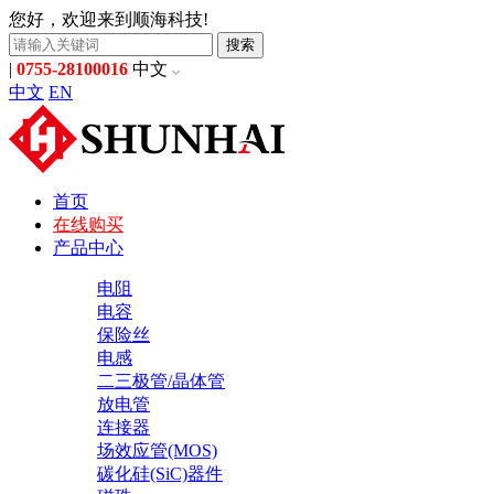
您好，欢迎来到顺海科技!
搜索
|
0755-28100016
中文
中文
EN
首页
在线购买
产品中心
电阻
电容
保险丝
电感
二三极管/晶体管
放电管
连接器
场效应管(MOS)
碳化硅(SiC)器件