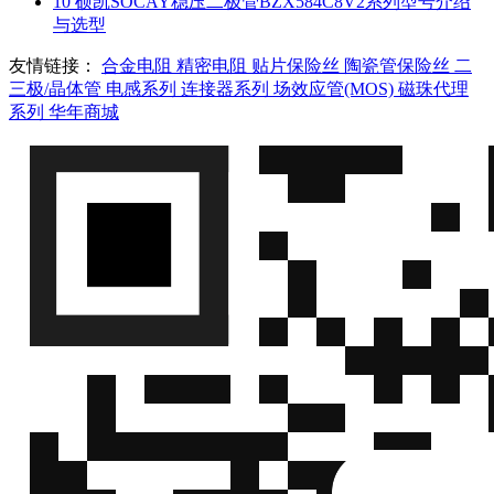
10
硕凯SOCAY稳压二极管BZX584C8V2系列型号介绍
与选型
友情链接：
合金电阻
精密电阻
贴片保险丝
陶瓷管保险丝
二
三极/晶体管
电感系列
连接器系列
场效应管(MOS)
磁珠代理
系列
华年商城