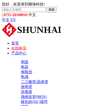
您好，欢迎来到顺海科技!
搜索
|
0755-28100016
中文
中文
EN
首页
在线购买
产品中心
电阻
电容
保险丝
电感
二三极管/晶体管
放电管
连接器
场效应管(MOS)
碳化硅(SiC)器件