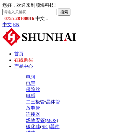
您好，欢迎来到顺海科技!
搜索
|
0755-28100016
中文
中文
EN
首页
在线购买
产品中心
电阻
电容
保险丝
电感
二三极管/晶体管
放电管
连接器
场效应管(MOS)
碳化硅(SiC)器件