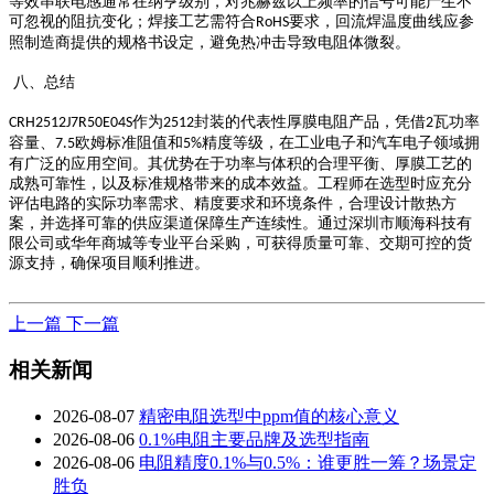
等效串联电感通常在纳亨级别，对兆赫兹以上频率的信号可能产生不
可忽视的阻抗变化；焊接工艺需符合
要求，回流焊温度曲线应参
RoHS
照制造商提供的规格书设定，避免热冲击导致电阻体微裂。
八、总结
作为
封装的代表性厚膜电阻产品，凭借
瓦功率
CRH2512J7R50E04S
2512
2
容量、
欧姆标准阻值和
精度等级，在工业电子和汽车电子领域拥
7.5
5%
有广泛的应用空间。其优势在于功率与体积的合理平衡、厚膜工艺的
成熟可靠性，以及标准规格带来的成本效益。工程师在选型时应充分
评估电路的实际功率需求、精度要求和环境条件，合理设计散热方
案，并选择可靠的供应渠道保障生产连续性。通过深圳市顺海科技有
限公司或华年商城等专业平台采购，可获得质量可靠、交期可控的货
源支持，确保项目顺利推进。
上一篇
下一篇
相关新闻
2026-08-07
精密电阻选型中ppm值的核心意义
2026-08-06
0.1%电阻主要品牌及选型指南
2026-08-06
电阻精度0.1%与0.5%：谁更胜一筹？场景定
胜负