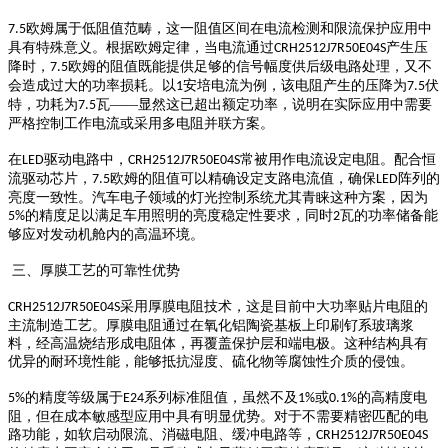
欧姆属于低阻值范畴，这一阻值区间在电流检测和限流保护应用中
7.5
具有特殊意义。根据欧姆定律，当电流通过
产生压
CRH2512J7R50E04S
降时，
欧姆的阻值既能提供足够的信号幅度供后级电路处理，又不
7.5
会造成过大的功率损耗。以
安培电流为例，该电阻产生的压降为
伏
1
7.5
特，功耗为
瓦——显然这已超出额定功率，说明在实际应用中需要
7.5
严格控制工作电流或采用多电阻并联方案。
在
驱动电路中，
常被用作电流设定电阻。配合恒
LED
CRH2512J7R50E04S
流驱动芯片，
欧姆的阻值可以精确设定支路电流值，确保
阵列的
7.5
LED
亮度一致性。汽车电子领域的灯光控制系统尤其青睐这种方案，因为
的精度足以满足车用照明的亮度稳定性要求，同时
瓦的功率储备能
5%
2
够应对发动机舱内的高温环境。
三、厚膜工艺的可靠性优势
采用厚膜电阻技术，这是目前中大功率贴片电阻的
CRH2512J7R50E04S
主流制造工艺。厚膜电阻通过在氧化铝陶瓷基板上印刷钌系玻璃浆
料，经高温烧结形成电阻体，再覆盖保护层和端电极。这种结构具有
优异的耐环境性能，能够抵抗湿度、硫化物等腐蚀性介质的侵蚀。
的精度等级属于
系列标准阻值，虽然不及
或
的高精度电
5%
E24
1%
0.1%
阻，但在成本敏感型应用中具有明显优势。对于不需要精密匹配的电
路功能，如软启动限流、消磁电阻、缓冲电路等，
CRH2512J7R50E04S