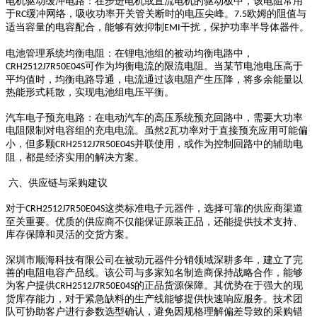
电机驱动缓冲电路：在步进电机或直流电机的驱动板中，该电阻常用
于
缓冲网络，吸收功率开关管关断时的电压尖峰。
欧姆的阻值与
RC
7.5
适当容量的电容配合，能够有效抑制
干扰，保护功率半导体器件。
EMI
电池管理系统均衡电阻：在锂电池组的被动均衡电路中，
可作为均衡电流的限流电阻。当某节电池电压高于
CRH2512J7R50E04S
平均值时，均衡电路导通，电流通过该电阻产生压降，将多余能量以
热能形式耗散，实现电池组电压平衡。
汽车电子预充电路：在电动汽车的高压系统预充回路中，需要大功率
电阻限制对电容组的充电电流。虽然
瓦功率对于直接预充应用可能偏
2
小，但多颗
并联使用，或作为控制回路中的辅助电
CRH2512J7R50E04S
阻，都是经济实用的解决方案。
六、供应链与采购建议
对于
这类标准电子元器件，选择可靠的供应商渠道
CRH2512J7R50E04S
至关重要。优质的供应商不仅能保证原装正品，还能提供技术支持、
库存保障和灵活的交货方案。
深圳市顺海科技有限公司在被动元器件分销领域深耕多年，建立了完
善的电阻电容产品线。该公司与多家知名制造商保持战略合作，能够
为客户提供
的正品货源保障。其优势在于强大的现
CRH2512J7R50E04S
货库存能力，对于紧急缺料的生产线能够提供快速响应服务。技术团
队可协助客户进行参数选型确认，避免因规格理解偏差导致的采购错