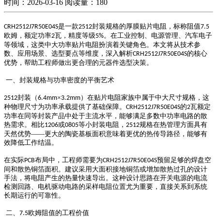
时间：2026-03-16
阅读量：180
是一款
封装规格的厚膜贴片电阻，标称阻值
CRH2512J7R50E04S
2512
7.5
欧姆，额定功率
瓦，精度等级
。在工业控制、电源管理、汽车电子
2
5%
等领域，这类中大功率贴片电阻扮演着关键角色。本文将从技术参
数、应用场景、选型要点等维度，深入解析
的核心
CRH2512J7R50E04S
优势，帮助工程师做出更合理的元器件选型决策。
一、封装规格与功率密度的平衡艺术
封装（
×
）在贴片电阻家族中属于中大尺寸规格，这
2512
6.4mm
3.2mm
种物理尺寸为功率承载提供了基础保障。
的
瓦额定
CRH2512J7R50E04S
2
功率在同等封装产品中处于主流水平，能够满足多数中功率电路的散
热需求。相比
或
等小封装电阻，
规格在热管理方面具有
1206
0805
2512
天然优势——更大的陶瓷基板面积意味着更优的热传导路径，能够有
效降低工作结温。
在实际
布局中，工程师需要为
预留足够的焊盘空
PCB
CRH2512J7R50E04S
间和散热铜箔面积。建议采用大面积接地铜箔或增加散热过孔的设计
手法，将电阻产生的热量快速导出。这种设计思路在开关电源的电流
检测回路、电机驱动电路的采样电阻位置尤为重要，直接关系到系统
长期运行的可靠性。
二、
欧姆阻值的工程价值
7.5