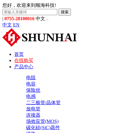
您好，欢迎来到顺海科技!
搜索
|
0755-28100016
中文
中文
EN
首页
在线购买
产品中心
电阻
电容
保险丝
电感
二三极管/晶体管
放电管
连接器
场效应管(MOS)
碳化硅(SiC)器件