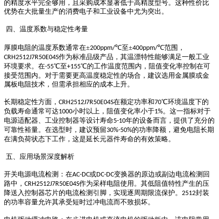
的精度水平完全够用，且采购成本显著低于高精度型号。这种性价比
优势在大批量生产的消费电子和工业设备中尤为突出。
四、温度系数与稳定性考量
厚膜电阻的温度系数通常在
±
℃至±
℃范围，
200ppm/
400ppm/
作为标准品级产品，其温漂特性能够满足一般工业
CRH2512J7R50E04S
环境要求。在
℃至
℃的工作温度范围内，阻值变化率控制在可
-55
+155
接受范围内。对于需要更高温度稳定性的场合，建议选用金属膜或金
属板电阻技术，但需承担相应的成本上升。
长期稳定性方面，
在额定功率和
℃环境温度下的
CRH2512J7R50E04S
70
负载寿命通常可达
小时以上，阻值变化率小于
。这一指标对于
1000
1%
电源适配器、工业控制器等设计寿命
年的设备而言，提供了充分的
5-10
可靠性裕量。在选型时，建议预留
的功率降额，避免电阻长期
30%-50%
在满负荷状态下工作，这是延长元器件寿命的有效策略。
五、应用场景深度解析
开关电源电流检测：在
或
变换器的原边或副边电流检测回
AC-DC
DC-DC
路中，
作为采样电阻使用。其低阻值特性产生的压
CRH2512J7R50E04S
降送入控制器芯片的电流检测引脚，实现逐周期限流保护。
封装
2512
的功率容量允许其承受短时过冲电流而不致损坏。