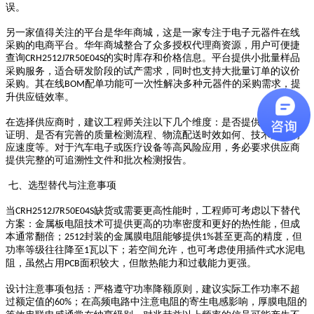
误。
另一家值得关注的平台是华年商城，这是一家专注于电子元器件在线
采购的电商平台。华年商城整合了众多授权代理商资源，用户可便捷
查询
的实时库存和价格信息。平台提供小批量样品
CRH2512J7R50E04S
采购服务，适合研发阶段的试产需求，同时也支持大批量订单的议价
采购。其在线
配单功能可一次性解决多种元器件的采购需求，提
BOM
升供应链效率。
在选择供应商时，建议工程师关注以下几个维度：是否提供原厂授权
证明、是否有完善的质量检测流程、物流配送时效如何、技术支持响
应速度等。对于汽车电子或医疗设备等高风险应用，务必要求供应商
提供完整的可追溯性文件和批次检测报告。
七、选型替代与注意事项
当
缺货或需要更高性能时，工程师可考虑以下替代
CRH2512J7R50E04S
方案：金属板电阻技术可提供更高的功率密度和更好的热性能，但成
本通常翻倍；
封装的金属膜电阻能够提供
甚至更高的精度，但
2512
1%
功率等级往往降至
瓦以下；若空间允许，也可考虑使用插件式水泥电
1
阻，虽然占用
面积较大，但散热能力和过载能力更强。
PCB
设计注意事项包括：严格遵守功率降额原则，建议实际工作功率不超
过额定值的
；在高频电路中注意电阻的寄生电感影响，厚膜电阻的
60%