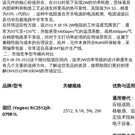
该元件的核心价值所在。在
封装下实现
的功率耗散，意味著其
2512
2W
内部材料和制造工艺必须支持更高的热可靠性。其阻值为
，精度
9.1Ω
为
（代码
），这种中低阻值在开关电源的电流检测、电源滤波以
±5%
J
及功率负载电路中非常常见。
在环境适应性方面，该
电阻的工作温度范围宽广，通
2512 9.1R 5% 2W
常为
至
，并能承受
的温漂系数。虽然
55℃
+155℃
±400ppm/℃
400ppm/℃
在精密电路里不算低，但对于主打功率处理的应用场景而言，这属于
兼顾性能与成本的合理设定。此外，元件本身符合
环保标准，采
RoHS
用编带包装，非常适合高速
贴片生产线。
SMT
二、市场竞争型号横向对比
在
这个细分阻值区间内，追求
功率等级的设计师通常会
9.1R 5% 2512
2W
有几个主要的选择方向。了解这些竞品的差异，能帮助我们更好的理
解
的市场定位。
CRH2512J9R10E04S
品牌
/型号
关键规格
优势与适用
通用替代
：
应链成熟，
国巨
(Yageo) RC2512JR-
2512, 9.1R, 5%, 2W
格敏感、追
079R1L
定技术指标
电子设备
。