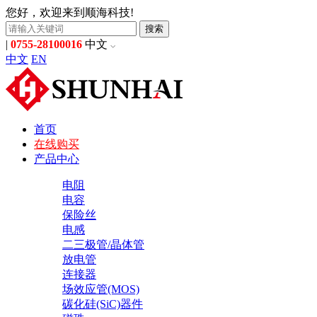
您好，欢迎来到顺海科技!
搜索
|
0755-28100016
中文
中文
EN
首页
在线购买
产品中心
电阻
电容
保险丝
电感
二三极管/晶体管
放电管
连接器
场效应管(MOS)
碳化硅(SiC)器件