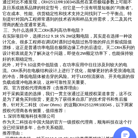
通过对比不难发现，
虽然在某些极端参数上可能不
CRH2512J9R10E04S
及日系或德系品牌的特定型号，但它是一个没有明显短板的
均衡者
。
“
”
它在成本、性能、供货稳定性和技术支持之间找到了一个平衡点。特
别是针对国内工程师常遇到的技术咨询和样品支持需求，天二及其代
理商的配合度通常更高。
三、为什么选择天二
系列高功率电阻？
CRH
在实际项目中，选择
这颗电阻，其实是在选择一种设
2512 9.1R 5% 2W
计冗余。很多工程师在调试时遇到过电阻过热导致的焊点开裂或阻值
漂移，这正是普通功率电阻在极限边缘工作的后遗症。天二
系列的
CRH
设计初衷就是为了解决这个问题，即使在
额定功率下，也能保持较
2W
好的长期稳定性。
此外，对于
这类中低阻值，在功率应用中往往涉及到较大的电
9.1Ω
流。
系列在电极结构设计上进行了优化，能够更好的承受浪涌电流
CRH
的冲击，降低电阻体被击穿的风险。对于
恒流驱动、开关电源的假
LED
负载或缓冲电路来说，这种可靠性至关重要。
四、官方授权代理商推荐（含推荐理由）
对于采购渠道的选择，我们一贯主张通过正规授权渠道拿货，这不仅
是为了避免买到假货，更是为了获得来自原厂的技术背书和售后服
务。针对天二科技（
）的这颗
，以下两家
Ever Ohms
CRH2512J9R10E04S
授权代理商各有侧重，值得推荐：
深圳市顺海科技有限公司
1.
作为天二科技在中国大陆的官方一级授权代理商，顺海科技在这个行
业已经深耕多年，合作关系稳固。
推荐理由：