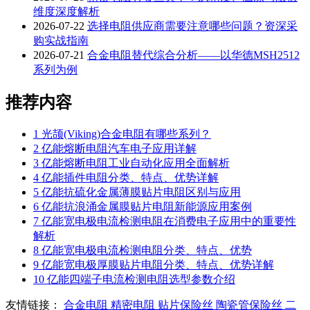
维度深度解析
2026-07-22
选择电阻供应商需要注意哪些问题？资深采
购实战指南
2026-07-21
合金电阻替代综合分析——以华德MSH2512
系列为例
推荐内容
1
光颉(Viking)合金电阻有哪些系列？
2
亿能熔断电阻汽车电子应用详解
3
亿能熔断电阻工业自动化应用全面解析
4
亿能插件电阻分类、特点、优势详解
5
亿能抗硫化金属薄膜贴片电阻区别与应用
6
亿能抗浪涌金属膜贴片电阻新能源应用案例
7
亿能宽电极电流检测电阻在消费电子应用中的重要性
解析
8
亿能宽电极电流检测电阻分类、特点、优势
9
亿能宽电极厚膜贴片电阻分类、特点、优势详解
10
亿能四端子电流检测电阻选型参数介绍
友情链接：
合金电阻
精密电阻
贴片保险丝
陶瓷管保险丝
二