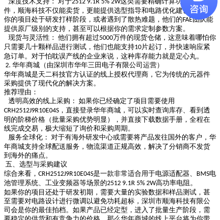
深度技术支持：
对于
这类需要精确计算功耗的元
2512 9.1R 5% 2W
件，顺海科技不仅能卖货，更能提供选型指导和电路优化建议。如果
你的项目处于研发打样阶段，或者遇到了散热难题，他们的
团队能
FAE
提供原厂级别的支持，甚至可以根据你的需求定制参数方案。
现货与灵活性：
他们拥有超过
万件的现货仓储，这意味着哪怕你
5000
只需要几十颗样品进行测试，他们也能支持
片起订，并快速响应紧
10
急订单。对于怕耽误产线的企业来说，这种库存能力就是定心丸。
华年商城（由深圳市华年三田电子有限公司运营）
2.
华年商城是天二科技官方认证的线上授权代理商，它为传统的元器件
采购提供了现代化的解决方案。
推荐理由：
透明高效的线上采购：
如果你已经确定了项目需要使用
，直接登录华年商城，可以实时查询库存、看到透
CRH2512J9R10E04S
明的阶梯价格（批量采购优势明显），并直接下载数据手册，全程在
线完成交易，极大缩短了询价和采购周期。
服务全球化：
对于有海外研发中心或需要将产品发往国外的客户，华
年商城支持全球配送服务，物流渠道正规高效，解决了分销商不发货
到海外的痛点。
五、选型与采购建议
综合来看，
是一款非常适合用于电源适配器、
电
CRH2512J9R10E04S
BMS
池管理系统、工业变频器等场景的
高功率电阻。
2512 9.1R 5% 2W
如果你的项目还处于研发初期，需要大量的实验数据和样品测试，甚
至需要对电路设计进行微调以避免功耗超标，深圳市顺海科技有限公
司会是你的最佳拍档。如果产品已经定型，进入了批量生产阶段，需
要稳定的供货和有竞争力的价格，那么华年商城的线上平台将为你带