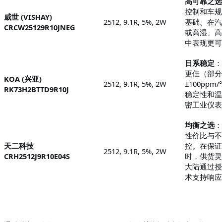
高可靠之选
控制和车规
威世
(VISHAY)
2512, 9.1R, 5%, 2W
基础。在汽
CRCW25129R10JNEG
或高湿、高
中表现更可
日系稳定
：
更佳（部分
KOA (兴亚)
2512, 9.1R, 5%, 2W
±100pp
RK73H2BTTD9R10J
稳定性和温
密工业仪表
均衡之选
：
性价比与不
天二科技
控。在保证
2512, 9.1R, 5%, 2W
CRH2512J9R10E04S
时，供货灵
大陆通过授
术支持响应