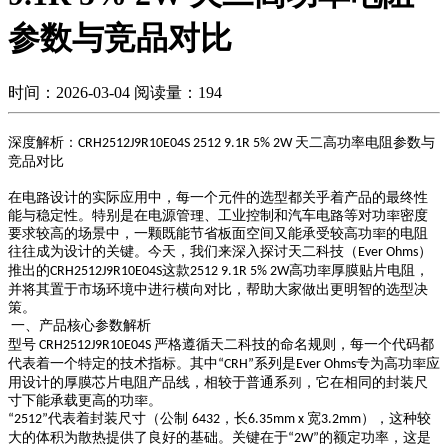
参数与竞品对比
时间：2026-03-04
阅读量：194
深度解析：
天二高功率电阻参数与
CRH2512J9R10E04S 2512 9.1R 5% 2W
竞品对比
在电路设计的实际应用中，每一个元件的选型都关乎着产品的最终性
能与稳定性。特别是在电源管理、工业控制和汽车电路等对功率密度
要求较高的场景中，一颗既能节省板面空间又能承受较高功率的电阻
往往成为设计的关键。今天，我们来深⼊探讨天二科技（
）
Ever Ohms
推出的
这款
高功率厚膜贴⽚电阻，
CRH2512J9R10E04S
2512 9.1R 5% 2W
并将其置于市场环境中进行横向对比，帮助大家做出更明智的选型决
策。
一、产品核心参数解析
型号
严格遵循天二科技的命名规则，每⼀个代码都
CRH2512J9R10E04S
代表着一个特定的技术指标。其中
系列是
专为高功率应
“CRH”
Ever Ohms
用设计的厚膜芯片电阻产品线，相较于普通系列，它在相同的封装尺
寸下能承载更高的功率。
代表着封装尺寸（公制
，长
宽
），这种较
“2512”
6432
6.35mm x
3.2mm
大的体积为散热提供了良好的基础。关键在于
的额定功率，这是
“2W”