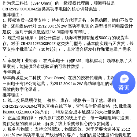
作为天二科技（
）的一级授权代理商，顺海科技是
Ever Ohms
这类高功率电阻的核心供货渠道 。
CRH2512F30K0E04Z
推荐理由：
授权资质与深度支持： 持有官方代理证书，关系稳固。他们不仅卖
1.
货，还能提供针对
高功率电阻 的选型指导和电路设计
2512 30K 1% 2W
建议，这对于解决散热或
问题非常有帮助 。
EMI
现货储备雄厚： 据公开信息，顺海科技拥有超过
万的现货库
2.
5000
存。对于
这类热门型号，基本能实现当天发货，甚
CRH2512F30K0E04Z
至支持小批量试产（
片起订），非常适合研发打样和紧急量产需求
10
。
车规与工业经验： 在汽车电子（如
、电机驱动）领域积累了大
3.
BMS
量案例，能提供经市场验证的可靠性数据 。
华年商城
华年商城是天二科技（
）在线的授权代理商，由深圳市华年
Ever Ohms
三田电子有限公司运营，为
高功率电阻的采购提供了
2512 30K 1% 2W
高效的数字化渠道 。
推荐理由：
线上交易透明便捷： 价格、库存、规格书一目了然。采购
1.
可以直接在线下单，查询实时阶梯价格（如批量采
CRH2512F30K0E04Z
购
或
的折扣），特别适合成本敏感型的大批量采购 。
3000+
10000+
正品追溯保障： 作为原厂授权的线上平台，每一颗电阻均可追溯，
2.
提供完整的质量认证，解决了线上采购最担心的假货问题 。
服务与物流： 支持全球配送，物流高效。对于需要快速补充
3.
2512
高功率电阻 产线物料的客户，他们的发货速度和包装规范
30K 1% 2W