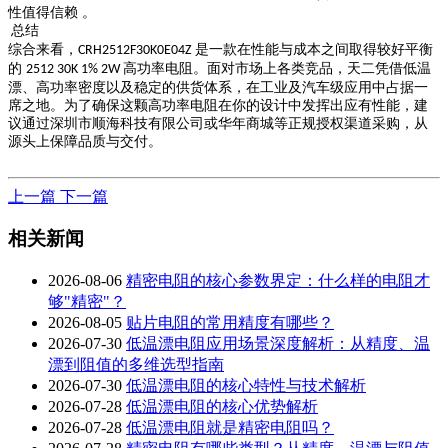
性值得信赖 。
总结
综合来看，
是一款在性能与成本之间取得较好平衡
CRH2512F30K0E04Z
的
高功率电阻。面对市场上各类竞品，天二凭借低温
2512 30K 1% 2W
漂、高功率密度以及稳定的供货体系，在工业及汽车级应用中占据一
席之地。为了确保这颗高功率电阻在你的设计中发挥出应有性能，建
议通过深圳市顺海科技有限公司或华年商城等正规授权渠道采购，从
源头上保障品质与交付。
上一篇
下一篇
相关新闻
2026-08-06
精密电阻的核心参数界定：什么样的电阻才
够"精密"？
2026-08-05
贴片电阻的常用精度有哪些？
2026-07-30
低温漂电阻应用场景深度解析：从精度、温
漂到阻值的多维选型指南
2026-07-30
低温漂电阻的核心特性与技术解析
2026-07-28
低温漂电阻的核心优势解析
2026-07-28
低温漂电阻就是精密电阻吗？