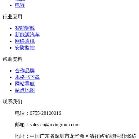
电容
行业应用
智能穿戴
新能源汽车
网络通讯
安防监控
帮助资料
合作品牌
规格书下载
网站导航
站点地图
联系我们
电话：0755-28100016
邮箱：sales.cn@uxingroup.com
地址：中国广东省深圳市龙华新区清祥路宝能科技园9栋