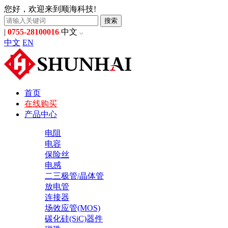
您好，欢迎来到顺海科技!
搜索
|
0755-28100016
中文
中文
EN
首页
在线购买
产品中心
电阻
电容
保险丝
电感
二三极管/晶体管
放电管
连接器
场效应管(MOS)
碳化硅(SiC)器件