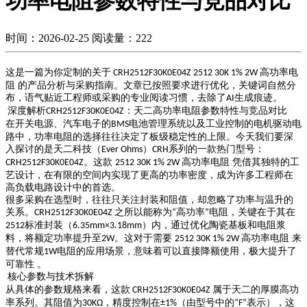
功率电阻参数特性与竞品对比
时间：2026-02-25
阅读量：222
这是一篇为你定制的关于
高功率电
CRH2512F30K0E04Z 2512 30K 1% 2W
阻 的产品分析与采购指南。文章已按照要求进行优化，关键词自然分
布，语气贴近工程师或采购的专业阅读习惯，去除了
生成痕迹。
AI
深度解析
：天二高功率电阻参数特性与竞品对比
CRH2512F30K0E04Z
在开关电源、汽车电子的
电池管理系统以及工业控制的电机驱动电
BMS
路中，功率电阻的选择往往决定了板级稳定性的上限。今天我们要深
入探讨的是天二科技（
）
系列的一款热门型号：
Ever Ohms
CRH
。这款
高功率电阻 凭借其独特的工
CRH2512F30K0E04Z
2512 30K 1% 2W
艺设计，在有限的空间内实现了更高的功率密度，成为许多工程师在
高负载电路设计中的首选。
很多采购在选型时，往往只关注封装和阻值，却忽略了功率与温升的
关系。
之所以能称为
高功率
电阻，关键在于其在
CRH2512F30K0E04Z
“
”
标准封装（
）内，通过优化陶瓷基板和电阻浆
2512
6.35mm×3.18mm
料，将额定功率提升至
。这对于需要
高功率电阻 来
2W
2512 30K 1% 2W
替代常规
电阻的应用场景，意味着可以直接降额使用，极大提升了
1W
可靠性 。
核心参数与技术拆解
从具体的参数规格来看，这款
属于天二的厚膜高功
CRH2512F30K0E04Z
率系列。其阻值为
，精度控制在
（由型号中的
表示），这
30KΩ
±1%
“F”