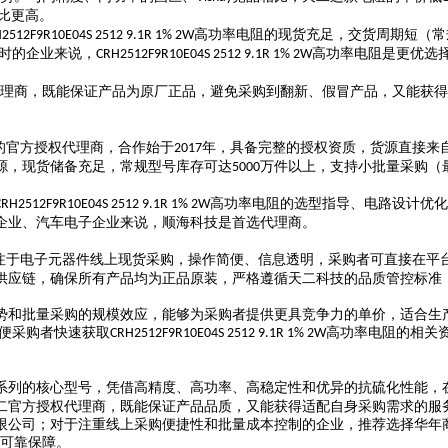
比更高。
高功率电阻的现货充足，交货周期短（常
2512F9R10E04S 2512 9.1R 1% 2W
时的企业来说，
高功率电阻是更优选
CRH2512F9R10E04S 2512 9.1R 1% 2W
理商，既能保证产品为原厂正品，避免采购到翻新、假冒产品，又能获得
的官方授权代理商，合作始于
年，具备完整的授权资质，货源直接来
2017
源，现货储备充足，常规型号库存可达
万件以上，支持小批量采购（
5000
高功率电阻的选型指导、电路设计优化
CRH2512F9R10E04S 2512 9.1R 1% 2W
企业、汽车电子企业来说，顺海科技是首选代理商。
注于电子元器件线上现货采购，操作简便、信息透明，采购者可直接在平
供应链，确保所有产品均为正品原装，严格遵循天二科技的品质管控标准
势和批量采购的规模效应，能够为采购者提供更具竞争力的单价，适合生
便采购者快速获取
高功率电阻的相关
CRH2512F9R10E04S 2512 9.1R 1% 2W
系列的核心型号，凭借高精度、高功率、高稳定性和优异的抗硫化性能，
二官方授权代理商，既能保证产品品质，又能获得适配自身采购需求的服
限公司；对于注重线上采购便捷性和批量成本控制的企业，推荐选择华年
可靠保障。