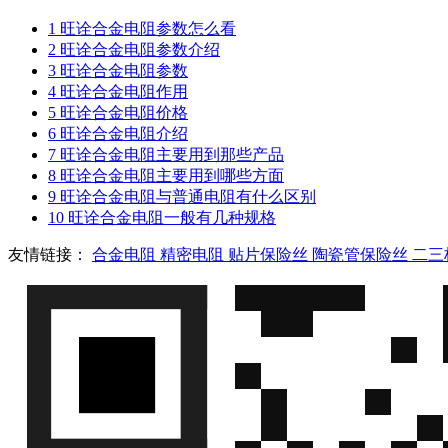
1
旺诠合金电阻参数怎么看
2
旺诠合金电阻参数介绍
3
旺诠合金电阻参数
4
旺诠合金电阻作用
5
旺诠合金电阻价格
6
旺诠合金电阻介绍
7
旺诠合金电阻主要用到那些产品
8
旺诠合金电阻主要用到哪些方面
9
旺诠合金电阻与普通电阻有什么区别
10
旺诠合金电阻一般有几种规格
友情链接：
合金电阻
精密电阻
贴片保险丝
陶瓷管保险丝
二三