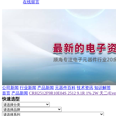
在线留言
公司新闻
行业新闻
产品新闻
元器件百科
技术资讯
知识解答
首页
产品新闻
CRH2512F9R10E04S 2512 9.1R 1% 2W 
快速选型