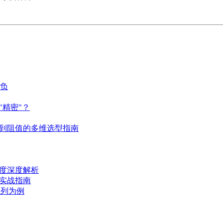
胜负
精密"？
到阻值的多维选型指南
度深度解析
实战指南
系列为例