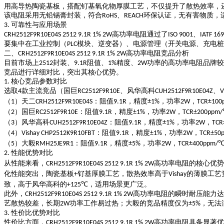
用高导热陶瓷基板，搭配钌基氧化物厚膜工艺，不仅提升了散热效率，
该电阻采用无铅锡膏封装，符合
、
环保认证，无有害物质，
RoHS
REACH
可靠性与应用场景
3.
高功率电阻通过了
、
CRH2512F9R10E04S 2512 9.1R 1% 2W
ISO 9001
IATF 16
要集中在工业控制（
模块、逆变器）、电源管理（开关电源、充电桩
PLC
二、
高功率电阻竞品分析
CRH2512F9R10E04S 2512 9.1R 1% 2W
目前市场上
封装、
阻值、
精度、
功率的高功率电阻品牌较
2512
9.1R
1%
2W
竞品进行详细对比，突出其核心优势。
核心竞品参数对比
1.
选取
款主流竞品（国巨
、风华高科
、
4
RC2512F9R10E
CUH2512F9R10E04Z
V
（
）天二
：阻值
，精度
，功率
，
1
CRH2512F9R10E04S
9.1R
±1%
2W
TCR±10
（
）国巨
：阻值
，精度
，功率
，
2
RC2512F9R10E
9.1R
±1%
2W
TCR±200ppm
（
）风华高科
：阻值
，精度
，功率
，
3
CUH2512F9R10E04Z
9.1R
±1%
2W
TCR
（
）
：阻值
，精度
，功率
，
4
Vishay CHP2512K9R10FBT
9.1R
±1%
2W
TCR±50
（
）大毅
：阻值
，精度
，功率
，
5
RMH25JE9R1
9.1R
±5%
2W
TCR±400ppm/
性能优势对比
2.
从性能来看，
高功率电阻的核心优势
CRH2512F9R10E04S 2512 9.1R 1% 2W
化性能突出，陶瓷基板
钌基厚膜工艺，散热效率高于
的薄膜工艺
+
Vishay
致，高于风华高科的
，适用场景更广泛。
+125℃
此外，
高功率电阻的瞬时耐压能力达
CRH2512F9R10E04S 2512 9.1R 1% 2W
艺散热较差，长期
功率工作易过热；大毅的竞品精度仅为
，无法
2W
±5%
性价比优势对比
3.
性价比方面，
高功率电阻具备显著优
CRH2512F9R10E04S 2512 9.1R 1% 2W