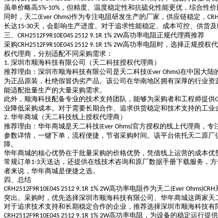
虽单价略高
，但精度、温度稳定性和抗硫化性能更优，综合性价
5%-10%
同时，天二
作为专注电阻研发生产的厂家，供应链稳定，
(Ever Ohms)
CRH
长达
天，会影响生产进度。对于追求性能稳定、成本可控、供货及
15-30
三、
高功率电阻正规代理商推荐
CRH2512F9R10E04S 2512 9.1R 1% 2W
采购
高功率电阻时，选择正规授权代
CRH2512F9R10E04S 2512 9.1R 1% 2W
权代理商，分别适配不同采购需求：
深圳市顺海科技有限公司（天二科技授权代理商）
1.
推荐理由：深圳市顺海科技有限公司是天二科技
在中国大陆
(Ever Ohms)
为正品原装，杜绝假冒伪劣产品。该公司在华南地区拥有深厚的行业资
能适配批量生产的大量采购需求。
此外，顺海科技配备专业的技术支持团队，能够为采购者和工程师提供
业降低采购成本。对于需要长期合作、追求供货稳定和技术支持的工业
华年商城（天二科技线上授权代理商）
2.
推荐理由：华年商城是天二科技
官方授权的线上代理商，专
(Ever Ohms)
参数详情，一键下单，流程便捷，节省采购时间。该平台依托天二原厂
障。
华年商城的核心优势在于批量采购的价格优势，凭借线上运营的成本优
常规订单
天送达，还提供在线技术咨询和原厂数据手册下载服务，方
1-3
者来说，华年商城是便捷之选。
四、总结
高功率电阻作为天二
CRH2512F9R10E04S 2512 9.1R 1% 2W
(Ever Ohms)CRH
突出。采购时，优先选择深圳市顺海科技有限公司、华年商城这两家天
对于追求技术支持和长期稳定合作的企业，推荐选择深圳市顺海科技有
高功率电阻，为设备的稳定运行提供
CRH2512F9R10E04S 2512 9.1R 1% 2W