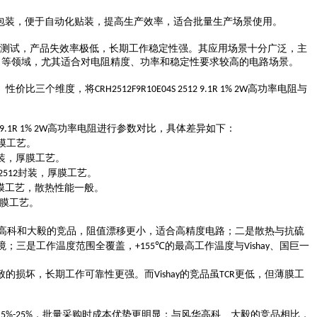
包装，便于自动化贴装，提高生产效率，适合批量生产场景使用。
测试，产品失效率极低，长期工作稳定性强。其应用场景十分广泛，主
）等领域，尤其适合对电阻精度、功率和稳定性要求较高的电路场景。
、性价比三个维度，将
高功率电阻与
CRH2512F9R10E04S 2512 9.1R 1% 2W
高功率电阻进行参数对比，具体差异如下：
9.1R 1% 2W
膜工艺。
装，厚膜工艺。
封装，厚膜工艺。
2512
膜工艺，散热性能一般。
膜工艺。
高科和大毅的竞品，阻值漂移更小，适合高精度电路；二是散热与抗硫
境；三是工作温度范围全覆盖，
的最高工作温度与
、国巨一
+155℃
Vishay
致的损坏，长期工作可靠性更强。而
的竞品虽
更低，但薄膜工
Vishay
TCR
，批量采购时成本优势更明显；与风华高科、大毅的竞品相比，
15%-25%