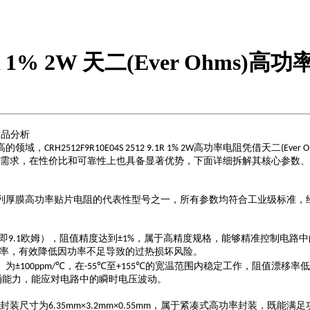
 9.1R 1% 2W 天二(Ever Oh
竞品分析
高的领域，
高功率电阻凭借天二
CRH2512F9R10E04S 2512 9.1R 1% 2W
(Ever 
需求，在性价比和可靠性上也具备显著优势，下面详细拆解其核心参数、
列厚膜高功率贴片电阻的代表性型号之一，所有参数均符合工业级标准，
即
欧姆），阻值精度达到
，属于高精度规格，能够精准控制电路中
9.1
±1%
率，有效降低因功率不足导致的过热损坏风险。
）为
，在
至
的宽温范围内稳定工作，阻值漂移率低
±100ppm/℃
-55℃
+155℃
涌能力，能应对电路中的瞬时电压波动。
封装尺寸为
，属于紧凑式高功率封装，既能满足
6.35mm×3.2mm×0.55mm