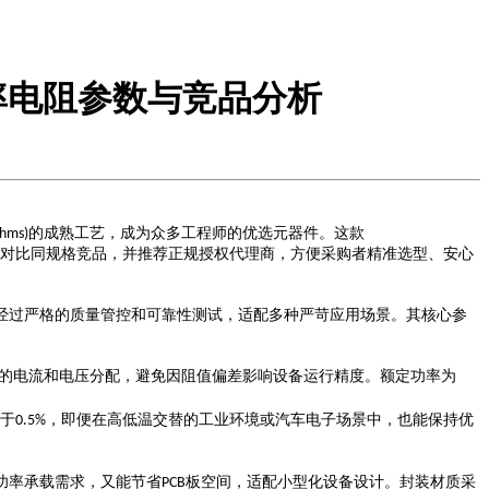
ms)高功率电阻参数与竞品分析
的成熟工艺，成为众多工程师的优选元器件。这款
Ohms)
对比同规格竞品，并推荐正规授权代理商，方便采购者精准选型、安心
经过严格的质量管控和可靠性测试，适配多种严苛应用场景。其核心参
的电流和电压分配，避免因阻值偏差影响设备运行精度。额定功率为
于
，即便在高低温交替的工业环境或汽车电子场景中，也能保持优
0.5%
功率承载需求，又能节省
板空间，适配小型化设备设计。封装材质采
PCB