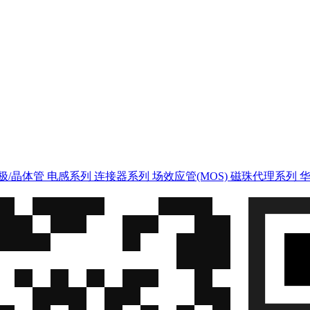
极/晶体管
电感系列
连接器系列
场效应管(MOS)
磁珠代理系列