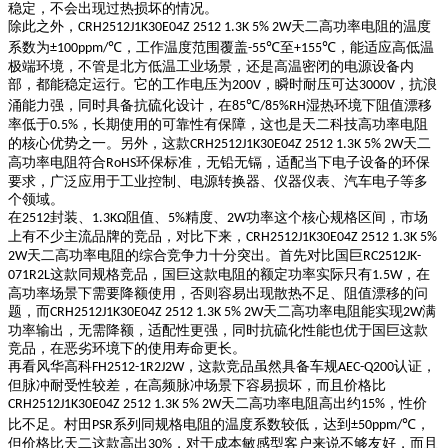
稳定，不会出现过热损坏的情况。
除此之外，
天二高功率电阻的温度
CRH2512J1K30E04Z 2512 1.3K 5% 2W
系数为
，工作温度范围覆盖
至
，能适应高低温
±100ppm/℃
-55℃
+155℃
极端环境，不管是北方低温工业场景，还是高温密闭的电源设备内
部，都能稳定运行。它的工作电压为
，瞬时耐压可达
，抗浪
200V
3000V
涌能力强，同时具备抗硫化设计，在
湿热环境下阻值漂移
85℃/85%RH
率低于
，长期使用的可靠性有保障，这也是天二科技高功率电阻
0.5%
的核心优势之一。另外，这款
天二
CRH2512J1K30E04Z 2512 1.3K 5% 2W
高功率电阻符合
环保标准，无铅无镉，适配当下电子设备的环保
RoHS
要求，广泛应用于工业控制、电源转换器、仪器仪表、汽车电子等多
个领域。
在
封装、
阻值、
精度、
功率这个核心规格区间，市场
2512
1.3KΩ
5%
2W
上有不少主流品牌的竞品，对比下来，
CRH2512J1K30E04Z 2512 1.3K 5%
天二高功率电阻的综合竞争力十分突出。首先对比国巨
2W
RC2512JK-
这款同规格竞品，国巨这款电阻的额定功率实际只有
，在
071R2L
1.5W
高功率场景下需要降额使用，否则容易出现散热不足、阻值漂移的问
题，而
天二高功率电阻能实现
满
CRH2512J1K30E04Z 2512 1.3K 5% 2W
2W
功率输出，无需降额，适配性更强，同时抗硫化性能也优于国巨这款
竞品，在恶劣环境下的使用寿命更长。
再看风华高科
，这款竞品虽然具备车规
认证，
FH2512-1R2J2W
AEC-Q200
但脉冲耐受性较差，在高频脉冲场景下容易损坏，而且价格比
天二高功率电阻高出约
，性价
CRH2512J1K30E04Z 2512 1.3K 5% 2W
15%
比不足。村田
系列同规格电阻的温度系数较低，达到
，
PSR
±50ppm/℃
但价格比天二这款高出
，对于成本敏感型客户来说不够友好，而且
30%