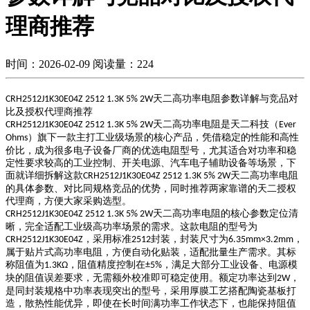
理商推荐
时间：2026-02-09
阅读量：224
天二高功率电阻参数详解与竞品对
CRH2512J1K30E04Z 2512 1.3K 5% 2W
比及授权代理商推荐
天二高功率电阻是天二科技（
CRH2512J1K30E04Z 2512 1.3K 5% 2W
Ever
）旗下一款主打工业级场景的核心产品，凭借稳定的性能和高性
Ohms
价比，成为很多电子设备厂商的优选电阻型号，尤其适合对功率和稳
定性要求较高的工业控制、开关电源、汽车电子辅助设备等场景，下
面就详细拆解这款
天二高功率电阻
CRH2512J1K30E04Z 2512 1.3K 5% 2W
的具体参数、对比同规格竞品的优势，同时推荐两家靠谱的天二授权
代理商，方便大家采购选型。
天二高功率电阻的核心参数定位清
CRH2512J1K30E04Z 2512 1.3K 5% 2W
晰，完全适配工业级高功率场景的需求。这款电阻的型号为
，采用标准
封装，封装尺寸为
，
CRH2512J1K30E04Z
2512
6.35mm×3.2mm
属于贴片式高功率电阻，方便自动化贴装，适配批量生产需求。其标
称阻值为
，阻值精度控制在
，满足大部分工业设备、电源模
1.3KΩ
±5%
块的阻值误差要求，无需额外校准即可稳定使用。额定功率达到
，
2W
是同封装规格中功率表现突出的型号，采用厚膜工艺搭配陶瓷基板打
造，散热性能优异，即使在长时间满功率工作状态下，也能保持阻值