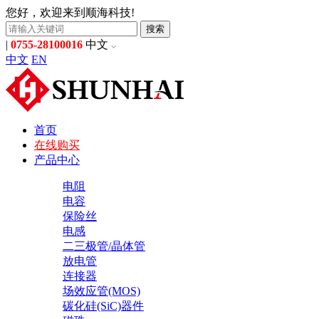
您好，欢迎来到顺海科技!
搜索
|
0755-28100016
中文
中文
EN
首页
在线购买
产品中心
电阻
电容
保险丝
电感
二三极管/晶体管
放电管
连接器
场效应管(MOS)
碳化硅(SiC)器件