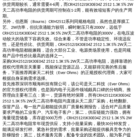
供货周期较长，通常需要
周，而
4-6
CRH2512J1K30E04Z 2512 1.3K 5% 2W
天二高功率电阻的供货周期可控制在
周，能有效缩短客户的生产周
1-2
期。
另外，伯恩斯（
）
系列同规格电阻，虽然也是厚膜工
Bourns
CRM2512
艺、
功率，但抗浪涌能力较弱，瞬时耐压只有
，远低于
2W
2000V
天二高功率电阻的
，在电压波
CRH2512J1K30E04Z 2512 1.3K 5% 2W
3000V
动较大的场景下容易失效。综合来看，不管是功率稳定性、环境适应
性，还是性价比、供货周期，
天二
CRH2512J1K30E04Z 2512 1.3K 5% 2W
高功率电阻都能兼顾，适合大部分工业、电源类场景使用，也是同规
格产品中性价比最高的选择之一。
采购
天二高功率电阻，选择靠谱的
CRH2512J1K30E04Z 2512 1.3K 5% 2W
授权代理商至关重要，既能保证货源正品，又能获得完善的售后服
务，下面推荐两家天二科技（
）的正规授权代理商，大家可
Ever Ohms
根据自身采购需求选择。
首先推荐深圳市顺海科技有限公司，该公司是天二科技（
）
Ever Ohms
的官方授权代理商，也是国内电子元器件领域颇具口碑的分销商。推
荐理由主要有三点：第一，货源有绝对保障，所有
CRH2512J1K30E04Z
天二高功率电阻均直接从天二原厂采购，杜绝翻新、
2512 1.3K 5% 2W
假冒产品，每一批产品都能提供原厂质量检测报告，适合对产品质量
要求严格的工业客户、汽车电子客户；第二，供应链能力强劲，拥有
海量现货储备，库存超
万件，
5000
CRH2512J1K30E04Z 2512 1.3K 5% 2W
天二高功率电阻常年现货供应，支持小批量采购，最快
分钟发货，
30
能满足研发打样、紧急补货的需求，批量采购还能提供极具竞争力的
阶梯报价；第三，技术服务完善，配备专业的技术团队，能为客户提