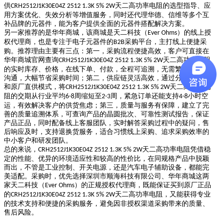
供
天二高功率电阻的选型指导、应
CRH2512J1K30E04Z 2512 1.3K 5% 2W
用方案优化、失效分析等增值服务，同时还代理华德、信维等多个互
补品牌的元器件，能为客户提供全面的元器件搭配解决方案。
另一家推荐的是华年商城，该商城是天二科技（
）的线上授
Ever Ohms
权代理商，也是专注于电子元器件的
采购平台，主打线上便捷采
B2B
购。推荐理由主要有三点：第一，采购流程便捷高效，客户可直接在
华年商城官网查询
天二高功率电阻
CRH2512J1K30E04Z 2512 1.3K 5% 2W
的实时库存、价格，在线下单、付款，全程可追溯，无需繁琐的线下
沟通，大幅节省采购时间；第二，供应链灵活高效，通过分布式仓储
和原厂直供模式，将
天二高功率电
CRH2512J1K30E04Z 2512 1.3K 5% 2W
阻的交期从行业平均
周缩短至
周，紧急订单还能支持
小时空
6-8
2-3
4-8
运，有效解决客户的供货焦虑；第三，质量与服务有保障，建立了完
善的质量追溯体系，可查询产品的晶圆批次、可靠性测试报告，保证
产品正品，同时配备线上客服团队，实时解答采购过程中的疑问，售
后响应及时，支持退换货服务，适合习惯线上采购、追求采购效率的
中小客户和研发团队。
总的来说，
天二高功率电阻凭借稳
CRH2512J1K30E04Z 2512 1.3K 5% 2W
定的性能、优异的环境适应性和较高的性价比，在同规格产品中脱颖
而出，不管是工业控制、开关电源，还是汽车电子辅助设备，都能完
美适配。采购时，优先选择深圳市顺海科技有限公司、华年商城这两
家天二科技（
）的正规授权代理商，既能保证买到原厂正品
Ever Ohms
的
天二高功率电阻，又能获得专业
CRH2512J1K30E04Z 2512 1.3K 5% 2W
的技术支持和便捷的采购服务，避免因非授权渠道采购带来的质量、
售后风险。