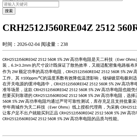
搜索
CRH2512J560RE04Z 2512
时间：2026-02-04
阅读量：238
高功率电阻是天二科技（
CRH2512J560RE04Z 2512 560R 5% 2W
Ever Ohms
装，
的尺寸设计既保证了散热效率，又能适配密集电路板布
6.3×3.2mm
作为
额定功率的高功率电阻，
2W
CRH2512J560RE04Z 2512 560R 5% 2W
工作。其
的温度系数有效降低温漂影响，镍锡镀层电极则
±100ppm/℃
在开关电源的缓冲电路中，
高功率
CRH2512J560RE04Z 2512 560R 5% 2W
准等场景，这款
高功率电阻也能凭
CRH2512J560RE04Z 2512 560R 5% 2W
想要买到靠谱的
高功率电阻，选择
CRH2512J560RE04Z 2512 560R 5% 2W
高功率电阻均通过严苛可靠性测试，库存充足且支持批量采
560R 5% 2W
华年商城作为天二科技（
）线上授权代理商，为采购
Ever Ohms
CRH2512
让客户足不出户就能买到正品
高功
CRH2512J560RE04Z 2512 560R 5% 2W
高功率电阻的品质与性能。
CRH2512J560RE04Z 2512 560R 5% 2W