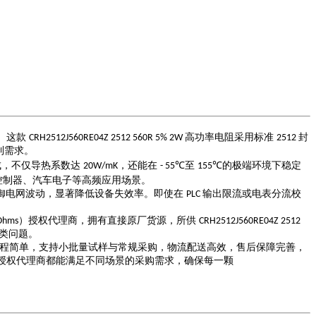
。这款
高功率电阻采用标准
封
CRH2512J560RE04Z 2512 560R 5% 2W
2512
制需求。
成，不仅导热系数达
，还能在
至
的极端环境下稳定
20W/mK
- 55℃
155℃
控制器、汽车电子等高频应用场景。
御电网波动，显著降低设备失效率。即使在
输出限流或电表分流校
PLC
）授权代理商，拥有直接原厂货源，所供
Ohms
CRH2512J560RE04Z 2512
类问题。
程简单，支持小批量试样与常规采购，物流配送高效，售后保障完善，
授权代理商都能满足不同场景的采购需求，确保每一颗