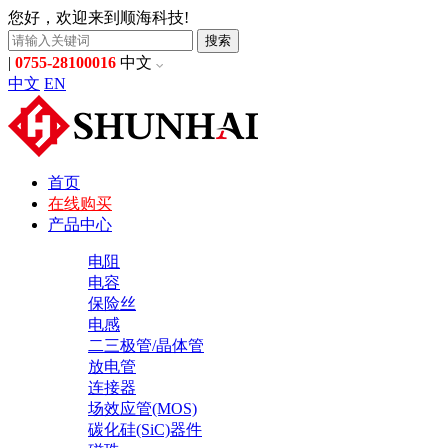
您好，欢迎来到顺海科技!
搜索
|
0755-28100016
中文
中文
EN
首页
在线购买
产品中心
电阻
电容
保险丝
电感
二三极管/晶体管
放电管
连接器
场效应管(MOS)
碳化硅(SiC)器件