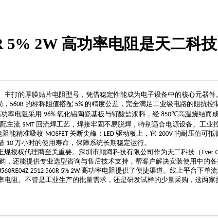
 560R 5% 2W 高功率电阻是天二科技
）主打的厚膜贴片电阻型号，凭借稳定性能成为电子设备中的核心元器件
局，
的标称阻值搭配
的精度公差，完全满足工业级电路的阻抗控
560R
5%
高功率电阻采用
氧化铝陶瓷基板与钌酸盐浆料，经
高温烧结而
96%
850℃
适配主流
回流焊工艺，焊接牢固不易脱焊，特别适合电源设备、工业
SMT
电阻能精准吸收
关断尖峰；
驱动板上，它
的耐压值可抵
MOSFET
LED
200V
借
万小时的使用寿命，保障系统长期稳定运行。
10
正规授权代理商至关重要。深圳市顺海科技有限公司作为天二科技（
Ever 
购，还能提供专业选型咨询与售后技术支持，帮客户解决安装使用中的各
高功率电阻提供了便捷渠道。线上平台下单流
J560RE04Z 2512 560R 5% 2W
率电阻。不管是工业生产的批量需求，还是研发试样的少量采购，这两家