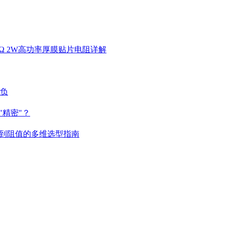
 4.7KΩ 2W高功率厚膜贴片电阻详解
胜负
精密"？
到阻值的多维选型指南