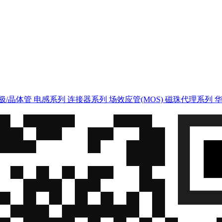
极/晶体管
电感系列
连接器系列
场效应管(MOS)
磁珠代理系列