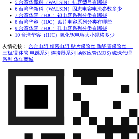
5
台湾华新科（WALSIN）排容型号有哪些
6
台湾华新科（WALSIN）固态电容电流参数多少
7
台湾华容（HJC）钽电容系列分类有哪些
8
台湾华容（HJC）贴片电容系列分类有哪些
9
台湾华容（HJC）硅电容系列分类有哪些
10
台湾华容（HJC）氧化铌电容大小规格多少
友情链接：
合金电阻
精密电阻
贴片保险丝
陶瓷管保险丝
二
三极/晶体管
电感系列
连接器系列
场效应管(MOS)
磁珠代理
系列
华年商城