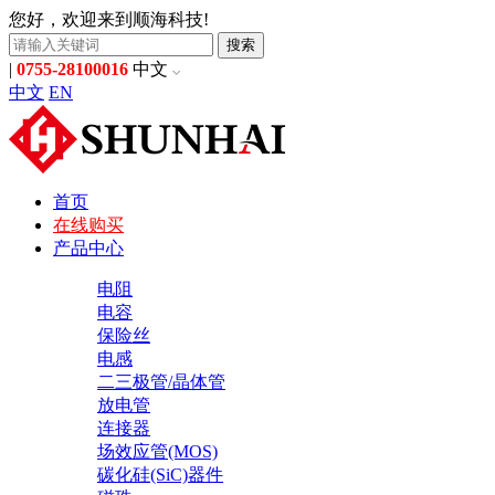
您好，欢迎来到顺海科技!
搜索
|
0755-28100016
中文
中文
EN
首页
在线购买
产品中心
电阻
电容
保险丝
电感
二三极管/晶体管
放电管
连接器
场效应管(MOS)
碳化硅(SiC)器件