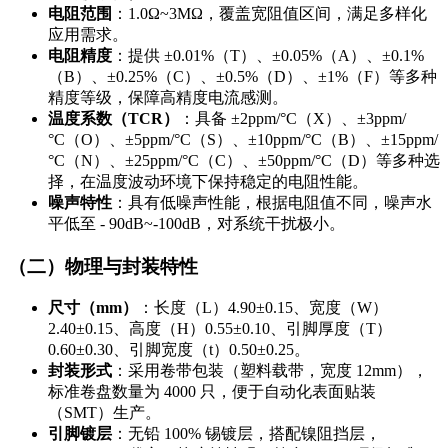
电阻范围
：1.0Ω~3MΩ，覆盖宽阻值区间，满足多样化
应用需求。
电阻精度
：提供 ±0.01%（T）、±0.05%（A）、±0.1%
（B）、±0.25%（C）、±0.5%（D）、±1%（F）等多种
精度等级，保障高精度电流感测。
温度系数（TCR）
：具备 ±2ppm/°C（X）、±3ppm/
°C（O）、±5ppm/°C（S）、±10ppm/°C（B）、±15ppm/
°C（N）、±25ppm/°C（C）、±50ppm/°C（D）等多种选
择，在温度波动环境下保持稳定的电阻性能。
噪声特性
：具有低噪声性能，根据电阻值不同，噪声水
平低至 - 90dB~-100dB，对系统干扰极小。
（二）物理与封装特性
尺寸（mm）
：长度（L）4.90±0.15、宽度（W）
2.40±0.15、高度（H）0.55±0.10、引脚厚度（T）
0.60±0.30、引脚宽度（t）0.50±0.25。
封装形式
：采用卷带包装（塑料载带，宽度 12mm），
标准卷盘数量为 4000 只，便于自动化表面贴装
（SMT）生产。
引脚镀层
：无铅 100% 锡镀层，搭配镍阻挡层，